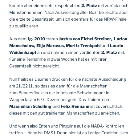
konnte aber einen sehr respektablen
2. Platz
mit zurück nach
Münster nehmen. Nach Auswertung aller Bezirke reichte aber
die erzielte Gesamtzeit, um sich ebenfalls für das NRW-Finale
zu qualifizieren.
Aus dem
Jg. 2010
traten
Justus von Eichel Streiber,
Larion
Manschulow, Elija Marasus, Moritz Trenkpohl
und
Laurin
Weidenhaupt
an und nahmen einen verdienten
2. Platz
mit.
Für eine Teilnahme in zwei Wochen hat es mit ihrer
Gesamtzeit nicht gereicht.
Nun heißt es Daumen drücken für die nächste Ausscheidung
am 21./22.11., so dass es dann für die Mannschaften
zum Bundesfinale in die imposante Schwimmoper in
Wuppertal am 6./7. Dezember geht. Das Trainerteam
Maximilian Schülling
und
Felix Reimann
ist zuversichtlich,
dieses mit den gut trainierten Mannschaften zu erreichen.
Und wenn also Enten und Pinguine auf die NADA-Kontrollen
treffen … dann ist DMSJ. Denn hier ist es lustige Tradition, sich