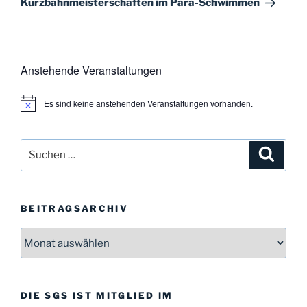
Kurzbahnmeisterschaften im Para-Schwimmen
Anstehende Veranstaltungen
Es sind keine anstehenden Veranstaltungen vorhanden.
H
i
n
w
Suchen
Suche
e
i
nach:
s
BEITRAGSARCHIV
Beitragsarchiv
DIE SGS IST MITGLIED IM