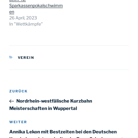
Sparkassenpokalschwimm
en
26 April, 2023
In "Wettkämpfe"
KATEGORIEN
VEREIN
Beitragsnavigation
Vorheriger
ZURÜCK
Beitrag
Nordrhein-westfälische Kurzbahn
Meisterschaften in Wuppertal
Nächster
WEITER
Beitrag
Annika Lekon mit Bestzeiten bei den Deutschen