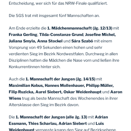
Entscheidung, wer sich für das NRW-Finale qualifiziert.
Die SGS trat mit insgesamt fünf Mannschaften an.
Am Ende erzielte die
1. Mädchenmannschaft (Jg. 12/13)
mit
Franka Gerling
,
Tilda-Constanze Grund
,
Josefine Michel,
Juliana Smyla, Anna Stockel
und
Sára Szabó
mit einem
Vorsprung von 49 Sekunden einen hohen und sehr
verdienten Sieg im Bezirk Nordwestfalen. Durchweg in allen
Disziplinen hatten die Mädchen die Nase vorn und ließen ihre
Konkurrentinnen hinter sich.
Auch die
1. Mannschaft
der Jungen
(Jg. 14/15)
mit
Maximilian Kobus, Hannes Mollenhauer, Philipp Müller,
Filip Ruzicka, Aurel Siebert, Oskar Weidenhaupt
und
Aaron
Wiens
trug als beste Mannschaft des Wochenendes in ihrer
Altersklasse den Sieg im Bezirk davon.
Die
1. Mannschaft der Jungen (alle Jg. 13)
mit
Adrian
Essmann, Thies Scharlau, Adrian Siebert
und
Luis
Weidenhaupt
verpasste knapp den Sieg auf Bezirksebene,