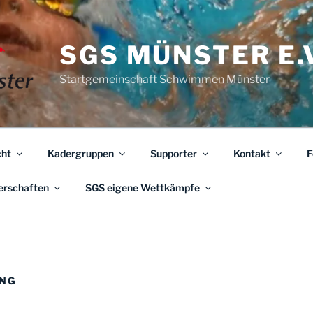
SGS MÜNSTER E.V
Startgemeinschaft Schwimmen Münster
ht
Kadergruppen
Supporter
Kontakt
F
erschaften
SGS eigene Wettkämpfe
UNG