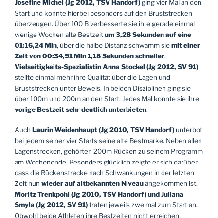
Josefine Michel (Jg 2012, TSV Handorf)
ging vier Mal an den
Start und konnte hierbei besonders auf den Bruststrecken
überzeugen. Über 100 B verbesserte sie ihre gerade einmal
wenige Wochen alte Bestzeit
um 3,28 Sekunden auf eine
01:16,24 Min
, über die halbe Distanz schwamm sie
mit einer
Zeit von 00:34,91 Min 1,18 Sekunden schneller
.
Vielseitigkeits-Spezialistin Anna Stockel (Jg 2012, SV 91)
stellte einmal mehr ihre Qualität über die Lagen und
Bruststrecken unter Beweis. In beiden Disziplinen ging sie
über 100m und 200m an den Start. Jedes Mal konnte sie ihre
vorige Bestzeit sehr deutlich unterbieten
.
Auch
Laurin Weidenhaupt (Jg 2010, TSV Handorf)
unterbot
bei jedem seiner vier Starts seine alte Bestmarke. Neben allen
Lagenstrecken, gehörten 200m Rücken zu seinem Programm
am Wochenende. Besonders glücklich zeigte er sich darüber,
dass die Rückenstrecke nach Schwankungen in der letzten
Zeit nun
wieder auf altbekannten Niveau
angekommen ist.
Moritz Trenkpohl (Jg 2010, TSV Handorf) und Juliana
Smyla (Jg 2012, SV 91)
traten jeweils zweimal zum Start an.
Obwohl beide Athleten ihre Bestzeiten nicht erreichen