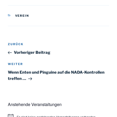
KATEGORIEN
VEREIN
Beitragsnavigation
Vorheriger
ZURÜCK
Beitrag
Vorheriger Beitrag
Nächster
WEITER
Beitrag
Wenn Enten und Pinguine auf die NADA-Kontrollen
treffen …
Anstehende Veranstaltungen
Es sind keine anstehenden Veranstaltungen vorhanden.