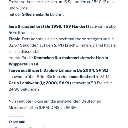
Freistil verbesserte sie sich um 5 Sekunden auf 5:10,12 min
und wurde
mit der
Silbermedaille
belohnt.
Inga Brüggenhorst (Jg 1996, TSV Handorf)
schwamm über
50m Brust ins
Finale
. Dort konnte sie sich nochmal enorm steigern und in
32,67 Sekunden auf den
5. Platz
schwimmen. Damit hat sie
sich in diesem Jahr
erneut für die
Deutschen Kurzbahnmeisterschaften in
Wuppertal in 14
Tagen qualifiziert.
Daphne Lehmann (Jg 2004, SV 91)
schwamm über 50m Rücken eine
neue Bestzeit
in 31,14.
Carlo Landwehr (Jg 2000, SV 91)
schwamm 50 Freistil in
24,90 Sekunden.
Nun liegt der Fokus auf die anstehenden Deutschen
Meisterschaften (DKM, DMS-J, DMSM).
Teilen mit: