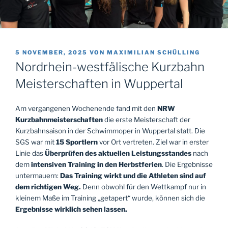
VERÖFFENTLICHT
5 NOVEMBER, 2025
VON
MAXIMILIAN SCHÜLLING
AM
Nordrhein-westfälische Kurzbahn
Meisterschaften in Wuppertal
Am vergangenen Wochenende fand mit den
NRW
Kurzbahnmeisterschaften
die erste Meisterschaft der
Kurzbahnsaison in der Schwimmoper in Wuppertal statt. Die
SGS war mit
15 Sportlern
vor Ort vertreten. Ziel war in erster
Linie das
Überprüfen des aktuellen Leistungsstandes
nach
dem
intensiven Training in den Herbstferien
. Die Ergebnisse
untermauern:
Das Training wirkt und die Athleten sind auf
dem richtigen Weg.
Denn obwohl für den Wettkampf nur in
kleinem Maße im Training „getapert“ wurde, können sich die
Ergebnisse wirklich sehen lassen.