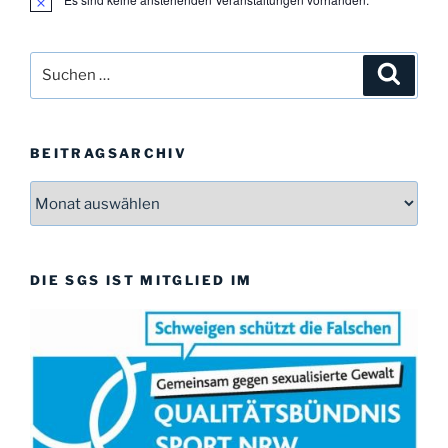
H
i
n
w
Suchen
Suche
e
i
nach:
s
BEITRAGSARCHIV
Beitragsarchiv
DIE SGS IST MITGLIED IM