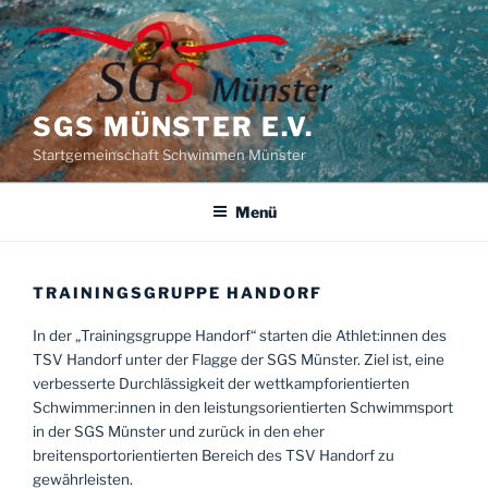
Zum
Inhalt
springen
SGS MÜNSTER E.V.
Startgemeinschaft Schwimmen Münster
Menü
TRAININGSGRUPPE HANDORF
In der „Trainingsgruppe Handorf“ starten die Athlet:innen des
TSV Handorf unter der Flagge der SGS Münster. Ziel ist, eine
verbesserte Durchlässigkeit der wettkampforientierten
Schwimmer:innen in den leistungsorientierten Schwimmsport
in der SGS Münster und zurück in den eher
breitensportorientierten Bereich des TSV Handorf zu
gewährleisten.