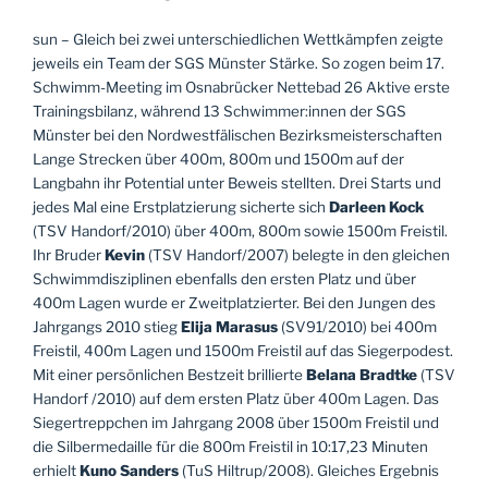
sun – Gleich bei zwei unterschiedlichen Wettkämpfen zeigte
jeweils ein Team der SGS Münster Stärke. So zogen beim 17.
Schwimm-Meeting im Osnabrücker Nettebad 26 Aktive erste
Trainingsbilanz, während 13 Schwimmer:innen der SGS
Münster bei den Nordwestfälischen Bezirksmeisterschaften
Lange Strecken über 400m, 800m und 1500m auf der
Langbahn ihr Potential unter Beweis stellten. Drei Starts und
jedes Mal eine Erstplatzierung sicherte sich
Darleen Kock
(TSV Handorf/2010) über 400m, 800m sowie 1500m Freistil.
Ihr Bruder
Kevin
(TSV Handorf/2007) belegte in den gleichen
Schwimmdisziplinen ebenfalls den ersten Platz und über
400m Lagen wurde er Zweitplatzierter. Bei den Jungen des
Jahrgangs 2010 stieg
Elija Marasus
(SV91/2010) bei 400m
Freistil, 400m Lagen und 1500m Freistil auf das Siegerpodest.
Mit einer persönlichen Bestzeit brillierte
Belana Bradtke
(TSV
Handorf /2010) auf dem ersten Platz über 400m Lagen. Das
Siegertreppchen im Jahrgang 2008 über 1500m Freistil und
die Silbermedaille für die 800m Freistil in 10:17,23 Minuten
erhielt
Kuno Sanders
(TuS Hiltrup/2008). Gleiches Ergebnis