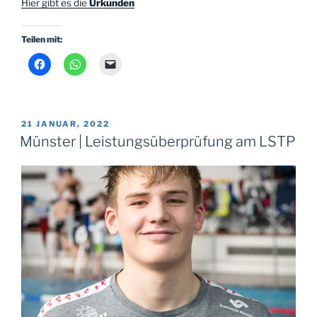
Hier gibt es die
Urkunden
Teilen mit:
VERÖFFENTLICHT
21 JANUAR, 2022
AM
Münster | Leistungsüberprüfung am LSTP