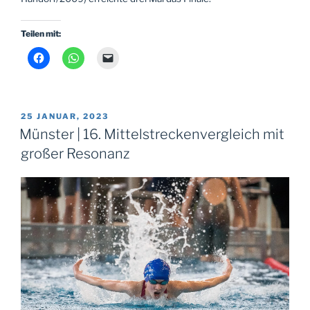
Teilen mit:
VERÖFFENTLICHT
25 JANUAR, 2023
AM
Münster | 16. Mittelstreckenvergleich mit
großer Resonanz