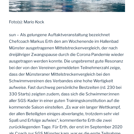
Foto(s): Mario Kock
sun – Als gelungene Auftaktveranstaltung bezeichnet
Chefcoach Markus Erth den am Wochenende im Hallenbad
Münster ausgetragenen Mittelstreckenvergleich, der nach
dreijähriger Zwangspause durch die Corona Pandemie wieder
ausgetragen werden konnte. Die ungebremst gute Resonanz
bei der von den Vereinen gemeldeten Teilnehmerzahl zeige,
dass der Münsteraner Mittelstreckenvergleich bei den
Schwimmvereinen des Verbandes eine hohe Wertigkeit
aufweise. Fast durchweg persönliche Bestzeiten (rd. 230 bei
330 Starts) zeigten zudem, dass sich die Schwimmer:innen
aller SGS-Kader in einer guten Trainingskonstitution auf die
kommende Saison einstellen. „Es war ein langer Wettkampf,
der allen Beteiligten einiges abverlangte, trotzdem sehr viel
Spaß und Erfolge aufwies“, kommentierte Erth die zwei
zurückliegenden Tage. Für Erth, der erst im September 2020
als Coach zur SGS Münster kam, war es die erste Teilnahme