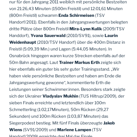
nur für den Jahrgang 2011 weiblich mit persönliche Bestzeiten
von 21:26,43 Minuten (1500m Freistil) und 12:01,61 Minuten
(800m Freistil) schwamm
Enda Schirmeisen
(TSV
Handorf/2011). Ebenfalls in den Jahrgangswertungen belegten
dritte Plätze über 800m Freistil
Mira-Lynn Kulik
(2009/TSV
Handdorf),
Yvana Sauerwald
(2010/SV91), sowie
Laurin
Weidenhaupt
(2010/TSV Handorf) über die 400m Distanz in
Freistil (5:09,39 Min.) und Lagen (5:44,05 Minuten). In
Osnabrück hingegen waren kurze Strecken ebenfalls auf der
50m Bahn angesagt. Laut
Trainer Markus Erth
zeigte sich
hier ebenfalls ein guter bis sehr guter Trainingsstand. „Wir
haben viele persönliche Bestzeiten und haben am Ende die
Jahrgangswertung gewonne“, kommentierte Erth die
Leistungen seiner Schwimmer:innen. Besonders stark zeigte
sich der Ukrainer
Vladyslav Mukhin
(TUS Hiltrup/2009), der
sieben Finals erreichte und letztendlich über 100m
Schmetterling (1:02,17Minuten), 50m Rücken (29,27
Sekunden) und 100m Rücken (1:03,87 Minuten) das
Siegerpodest bestieg. Mit fünf Finals überzeugte
Jakob
Wiens
(SV91/2009) und
Marlene Lampen
(TSV
Handorf/2009) erreichte drei Mal das Finale.