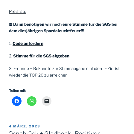
Preisliste
!
!! Dann benötigen wir noch eure Stimme für die SGS bei
dem diesjährigen Spardaleuchtfeuer!!!
1.
Code anfordern
2.
Stimme für die SGS abgeben
3. Freunde + Bekannte zur Stimmabgabe einladen -> Ziel ist
wieder die TOP 20 zu erreichen.
Teilen mit:
VERÖFFENTLICHT
4 MÄRZ, 2023
AM
Osnabrück + Gladbeck | Positiver