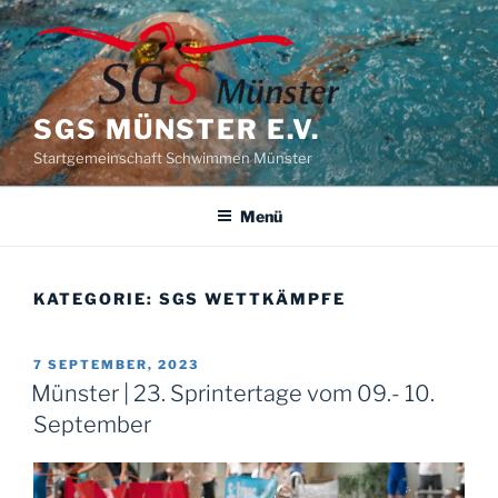
Zum
Inhalt
springen
SGS MÜNSTER E.V.
Startgemeinschaft Schwimmen Münster
Menü
KATEGORIE:
SGS WETTKÄMPFE
VERÖFFENTLICHT
7 SEPTEMBER, 2023
AM
Münster | 23. Sprintertage vom 09.- 10.
September