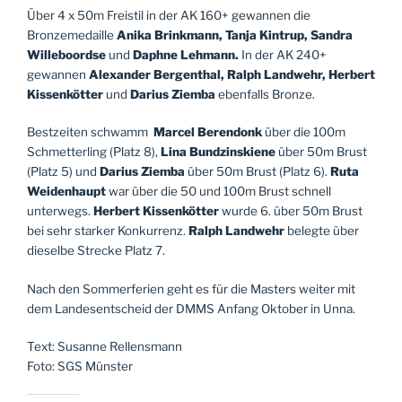
Über 4 x 50m Freistil in der AK 160+ gewannen die
Bronzemedaille
Anika Brinkmann, Tanja Kintrup, Sandra
Willeboordse
und
Daphne Lehmann.
In der AK 240+
gewannen
Alexander Bergenthal, Ralph Landwehr, Herbert
Kissenkötter
und
Darius Ziemba
ebenfalls Bronze.
Bestzeiten schwamm
Marcel Berendonk
über die 100m
Schmetterling (Platz 8),
Lina Bundzinskiene
über 50m Brust
(Platz 5) und
Darius Ziemba
über 50m Brust (Platz 6).
Ruta
Weidenhaupt
war über die 50 und 100m Brust schnell
unterwegs.
Herbert Kissenkötter
wurde 6. über 50m Brust
bei sehr starker Konkurrenz.
Ralph Landwehr
belegte über
dieselbe Strecke Platz 7.
Nach den Sommerferien geht es für die Masters weiter mit
dem Landesentscheid der DMMS Anfang Oktober in Unna.
Text: Susanne Rellensmann
Foto: SGS Münster