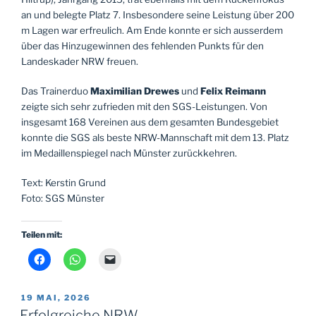
an und belegte Platz 7. Insbesondere seine Leistung über 200
m Lagen war erfreulich. Am Ende konnte er sich ausserdem
über das Hinzugewinnen des fehlenden Punkts für den
Landeskader NRW freuen.
Das Trainerduo
Maximilian Drewes
und
Felix Reimann
zeigte sich sehr zufrieden mit den SGS-Leistungen. Von
insgesamt 168 Vereinen aus dem gesamten Bundesgebiet
konnte die SGS als beste NRW-Mannschaft mit dem 13. Platz
im Medaillenspiegel nach Münster zurückkehren.
Text: Kerstin Grund
Foto: SGS Münster
Teilen mit:
VERÖFFENTLICHT
19 MAI, 2026
AM
Erfolgreiche NRW-