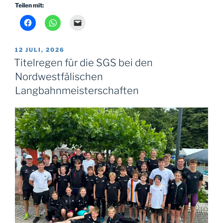
Teilen mit:
VERÖFFENTLICHT
12 JULI, 2026
AM
Titelregen für die SGS bei den
Nordwestfälischen
Langbahnmeisterschaften