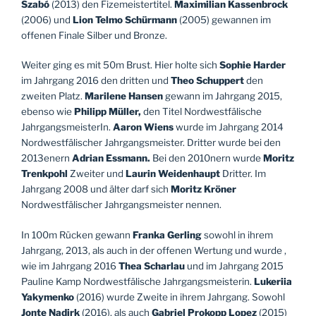
Szabó
(2013) den Fizemeistertitel.
Maximilian Kassenbrock
(2006) und
Lion Telmo
Schürmann
(2005) gewannen im
offenen Finale Silber und Bronze.
Weiter ging es mit 50m Brust. Hier holte sich
Sophie Harder
im Jahrgang 2016 den dritten und
Theo Schuppert
den
zweiten Platz.
Marilene Hansen
gewann im Jahrgang 2015,
ebenso wie
Philipp Müller,
den Titel Nordwestfälische
JahrgangsmeisterIn.
Aaron Wiens
wurde im Jahrgang 2014
Nordwestfälischer Jahrgangsmeister. Dritter wurde bei den
2013enern
Adrian
Essmann.
Bei den 2010nern wurde
Moritz
Trenkpohl
Zweiter und
Laurin
Weidenhaupt
Dritter. Im
Jahrgang 2008 und älter darf sich
Moritz Kröner
Nordwestfälischer Jahrgangsmeister nennen.
In 100m Rücken gewann
Franka Gerling
sowohl in ihrem
Jahrgang, 2013, als auch in der offenen Wertung und wurde ,
wie im Jahrgang 2016
Thea Scharlau
und im Jahrgang 2015
Pauline Kamp Nordwestfälische Jahrgangsmeisterin.
Lukeriia
Yakymenko
(2016) wurde Zweite in ihrem Jahrgang. Sowohl
Jonte
Nadirk
(2016), als auch
Gabriel Prokopp Lopez
(2015)