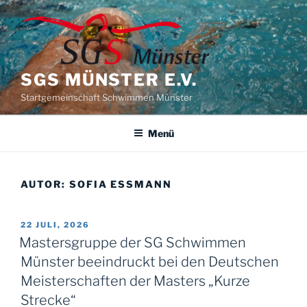
Zum
Inhalt
springen
SGS MÜNSTER E.V.
Startgemeinschaft Schwimmen Münster
Menü
AUTOR:
SOFIA ESSMANN
VERÖFFENTLICHT
22 JULI, 2026
AM
Mastersgruppe der SG Schwimmen
Münster beeindruckt bei den Deutschen
Meisterschaften der Masters „Kurze
Strecke“