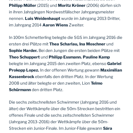
Philipp
Müller
(2015) und
Moritz Kröner
(2006) dürfen sich
in ihren Jahrgängen Nordwestfälischer Jahrgangsmeister
nennen.
Luis Weidenhaupt
wurde im Jahrgang 2013 Dritter,
im Jahrgang 2014
Aaron Wiens
Zweiter.
In 100m Schmetterling belegte die SGS im Jahrgang 2016 die
ersten drei Plätze mit
Thea Scharlau,
Ina Moschner
und
Sophie Harder.
Bei den Jungen die ersten beiden Plätze mit
Theo Schuppert
und
Philipp Essmann.
Pauline
Kamp
belegte im Jahrgang 2015 den zweiten Platz, ebenso
Gabriel
Prokopp
Lopez.
In der offenen Wertung gewann
Maximilian
Kassenbrock
ebenfalls den dritten Platz. In der Wertung
2008 und älter belegte er den zweiten, Lion
Telmo
Schürmann
den dritten Platz.
Die sechs zeitschnellsten Schwimmer (Jahrgang 2016 und
älter) der Wettkämpfe über die 50m-Strecken bestritten ein
offenes Finale und die sechs zeitschnellsten Schwimmer
(Jahrgang 2013-2016) der Wettkämpfe über die 50m-
Strecken ein Junior-Finale. Im Junior-Filale gewann
Sára