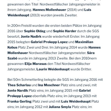
gewannen den Titel Nordwestfälischer Jahrgangsmeister in
ihrem Jahrgang.
Hannes Mollenhauer
(2014) und
Luis
Weidenhaupt
(2013) wurden jeweils Zweiter.
In 200m Freistil wurden die ersten beiden Plätze im Jahrgang
2016 über
Sophie Oldag
und
Sophie Harder
durch die SGS
besetzt,
Jonte Nadirk
wurde wiederholt Erster. Im Jahrgang
2015 belegten
Gabriel Prokopp Lopez
und
Maximilian
Kobus
Platz Zwei und Drei. Im Jahrgang 2014 wurde
Hannes
Mollenhauer
Nordwestfälischer Jahrgangsmeister.
Sára
Szabó
wurde im Jahrgang 2013 Zweite. Bei den 2010nern
gewannen
Elija Marasus
den Titel Nordwestfälischer
Jahrgangsmeister,
Laurin Weidenhaupt
wurde Dritter.
Bei 50m Schmetterling belegte die SGS im Jahrgang 2016 mit
Thea Scharlau
und
Ina Moschner
Platz eins und zwei, mit
Jonte Nardik
Platz eins; im Jahrgang 2015 mit
Gabriel
Prokopp Lopez
ebenfalls Platz eins; im Jahrgang 2013 mit
Franka Gerling
Platz zwei und mit
Luis Weidenhaupt
Platz
eins; im Jahrgang 2012 mit
Juliana Smyla
Platz eins; im