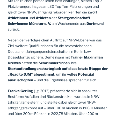
Mit zahlreichen persönlichen Bestleistungen, sieben Top-3-
Platzierungen, insgesamt 30 Top-Ten-Platzierungen und
gleich zwei NRW-Jahrgangsrekorden kehrten die
zwölf
Athletinnen
und
Athleten
der
Startgemeinschaft
Schwimmen Münster e. V.
am Wochenende aus
Dortmund
zurück.
Neben dem erfolgreichen Auftritt auf NRW-Ebene war das
Ziel, weitere Qualifikationen für die bevorstehenden
Deutschen Jahrgangsmeisterschaften in Berlin bzw.
Düsseldorf zu sichern. Gemeinsam mit
Trainer Maximilian
Drewes
hatten die
Schwimmer*innen
ihre
Startaufstellungen
strategisch auf diese letzte Etappe der
„Road to DJM“ abgestimmt,
um ihr
volles Potenzial
auszuschöpfen
– und die Ergebnisse sprechen für sich.
Franka Gerling
(Jg. 2013) präsentierte sich in absoluter
Bestform: Auf allen drei Rückenstrecken wurde sie NRW-
Jahrgangsmeisterin und stellte dabei gleich zwei NRW-
Jahrgangsrekorde auf – über 100 m Rücken in 1:06,11 Minuten
und über 200 m Rücken in 2:22,78 Minuten. Über 200 m