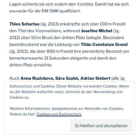
Lagen sicherte sie sich zudem den Vizetitel. Damit hat sie sich
souverän für die DM SMK qualifiziert.
Thies Scharlau
(Jg. 2013) erkämpfte sich über 100 m Freistil
den Titel des Vizemeisters, während
Josefine Michel
(Jg.
2012) über 50 m Brust den dritten Platz belegte. Besonders
beeindruckend war die Leistung von
Tilda-Constanze Grund
(Jg. 2013), die über 800 m Freistil ihre persönliche Bestzeit um
bemerkenswerte 21 Sekunden steigerte und damit den
dritten Platz erreichte.
Auch
Anna Ruzickova, Sára Szabó, Adrian Siebert
(alle Jg.
2013),
Juliana Smyla, Anna Stockel
(beide Jg. 2012),
Emma
Datenschutz und Cookies: Diese Website verwendet Cookies. Wenn
Honemann
(Jg. 2011),
Moritz Trenkpohl
und
Laurin
du die Website weiterhin nutzt, stimmst du der Verwendung von
Cookies zu.
Weidenhaupt
(beide Jg. 2010) erzielten auf zahlreichen
Strecken neue persönliche Bestzeiten.
Weitere Informationen, beispielsweise zur Kontrolle von Cookies,
findest du hier:
Cookies und Datenschutz
Welche Leistungen letztlich zur Qualifikation für die
Deutschen Meisterschaften ausreichen, wird sich in den
kommenden zwei Wochen zeigen.