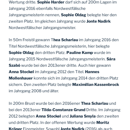
Wertung dritte.
Sophie Harder
darf sich auf 200m Lagen im
Jahrgang 2016 ebenfalls Nordwestfälische
Jahrgangsmeisterin nennen,
Sophie Oldag
belegte hier den
zweiten Platz. Im gleichen Jahrgang wurde
Jonte Nadirk
Nordwestfälischer Jahrgangsmeister.
In 50m Freistil gewann T
hea Scharlau
im Jahrgang 2016 den
Titel Nordwestfälische Jahrgangsmeisterin, hier belegte
Sophie Oldag
den dritten Platz.
Pauline Kamp
wurde im
Jahrgang 2015 Nordwestfälische Jahrgangsmeisterin.
Sára
Szabó
wurde bei den 2013ener dritte. Auch hier gewann
Anna Stockel
im Jahrgang 2012 den Titel.
Hannes
Mollenhauer
konnte sich im Jahrgang 2014 den dritten Platz
sichern. Den zweiten Platz belegte
Maximilian Kassenbrock
im Jahrgang 2008 und älter.
In 200m Brust wurde bei den 2016ener
Thea Scharlau
und
bei den 2013ener
Tilda-Constanze Grund
Dritte. Im Jahrgang
2012 belegten
Anna Stockel
und
Juliana Smyla
den zweiten
und dritten Platz. In der offenen Wertung wurde
Moritz
Kröner
Fizemeister. Sowohl
Jonte Nadirk
(2016) als auch