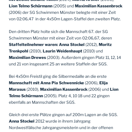
Lion Telmo Schürmann
(2005) und
Maximilian Kassenbrock
(2006) der SG Schwimmen Münster belegte mit einer Zeit
von 02:06,47 in der 4x50m Lagen-Staffel den zweiten Platz.
Den dritten Platz holte sich die Mannschaft 67. der SG
Schwimmen Münster mit einer Zeit von 02:06,67, deren
Staffelteilnehmer waren: Anna Stockel
(2012),
Moritz
Trenkpohl
(2010),
Laurin Weidenhaupt
(2010) und
Maximilian
Drewes
(2003). Außerdem gingen Platz 11, 12, 14
und 21 von insgesamt 25 an weitere Staffeln der SGS.
Bei 4x50m Freistil ging die Silbermedaille an die erste
Mannschaft mit Anna
Pia Schwennicke
(2006),
Elija
Marasus
(2010),
Maximilian Kassenbrock
(2006) und
Lion
Telmo Schürmann
(2005). Platz 4, 10 18 und 22 gingen
ebenfalls an Mannschaften der SGS.
Gleich drei erste Plätze gingen auf 200m Lagen an die SGS.
Anna Stockel
2012 wurde in ihrem Jahrgang
Nordwestfälische Jahrgangsmeisterin und in der offenen