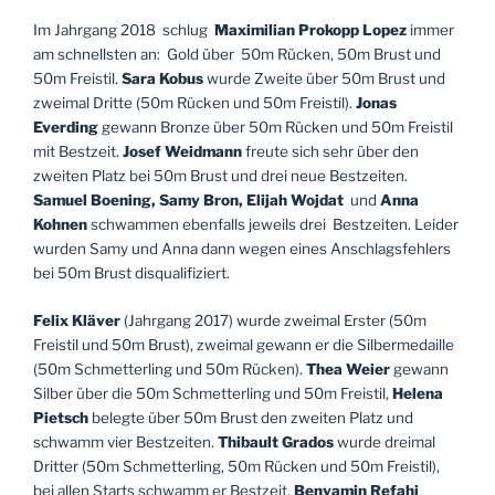
Im Jahrgang 2018
schlug
Maximilian Prokopp Lopez
immer
am schnellsten an:
Gold über
50m Rücken, 50m Brust und
50m Freistil.
Sara Kobus
wurde Zweite über 50m Brust und
zweimal Dritte (50m Rücken und 50m Freistil).
Jonas
Everding
gewann Bronze über 50m Rücken und 50m Freistil
mit Bestzeit.
Josef Weidmann
freute sich sehr über den
zweiten Platz bei 50m Brust und drei neue Bestzeiten.
Samuel Boening, Samy Bron, Elijah Wojdat
und
Anna
Kohnen
schwammen ebenfalls jeweils drei
Bestzeiten. Leider
wurden Samy und Anna dann wegen eines Anschlagsfehlers
bei 50m Brust disqualifiziert.
Felix Kläver
(Jahrgang 2017) wurde zweimal Erster (50m
Freistil und 50m Brust), zweimal gewann er die Silbermedaille
(50m Schmetterling und 50m Rücken).
Thea Weier
gewann
Silber über die 50m Schmetterling und 50m Freistil,
Helena
Pietsch
belegte über 50m Brust den zweiten Platz und
schwamm vier Bestzeiten.
Thibault Grados
wurde dreimal
Dritter (50m Schmetterling, 50m Rücken und 50m Freistil),
bei allen Starts schwamm er Bestzeit.
Benyamin Refahi