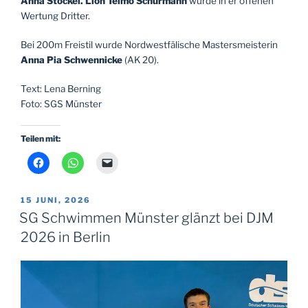
Anna Stockel.
Lion Telmo Schürmann
wurde in er offenen
Wertung Dritter.
Bei 200m Freistil wurde Nordwestfälische Mastersmeisterin
Anna Pia Schwennicke
(AK 20).
Text: Lena Berning
Foto: SGS Münster
Teilen mit:
VERÖFFENTLICHT
15 JUNI, 2026
AM
SG Schwimmen Münster glänzt bei DJM
2026 in Berlin