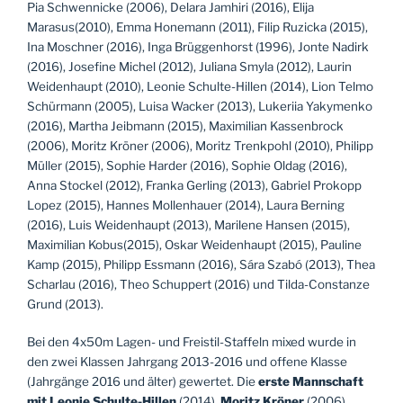
Pia Schwennicke (2006), Delara Jamhiri (2016), Elija
Marasus(2010), Emma Honemann (2011), Filip Ruzicka (2015),
Ina Moschner (2016), Inga Brüggenhorst (1996), Jonte Nadirk
(2016), Josefine Michel (2012), Juliana Smyla (2012), Laurin
Weidenhaupt (2010), Leonie Schulte-Hillen (2014), Lion Telmo
Schürmann (2005), Luisa Wacker (2013), Lukeriia Yakymenko
(2016), Martha Jeibmann (2015), Maximilian Kassenbrock
(2006), Moritz Kröner (2006), Moritz Trenkpohl (2010), Philipp
Müller (2015), Sophie Harder (2016), Sophie Oldag (2016),
Anna Stockel (2012), Franka Gerling (2013), Gabriel Prokopp
Lopez (2015), Hannes Mollenhauer (2014), Laura Berning
(2016), Luis Weidenhaupt (2013), Marilene Hansen (2015),
Maximilian Kobus(2015), Oskar Weidenhaupt (2015), Pauline
Kamp (2015), Philipp Essmann (2016), Sára Szabó (2013), Thea
Scharlau (2016), Theo Schuppert (2016) und Tilda-Constanze
Grund (2013).
Bei den 4x50m Lagen- und Freistil-Staffeln mixed wurde in
den zwei Klassen Jahrgang 2013-2016 und offene Klasse
(Jahrgänge 2016 und älter) gewertet. Die
erste Mannschaft
mit Leonie Schulte-Hillen
(2014),
Moritz Kröner
(2006),