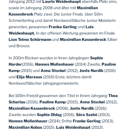
Jahrgang 2012 mit
Laurin
Weidenhaupt
ebenfalls Platz eins,
sowie im Jahrgang 2008 und älter mit
Maximilian
Kassenbrock
Platz zwei. Die Junior Finals über 50m
Schmetterling und damit Nordwestfälische Junior-MeisterIn
geworden, gewannen
Franka Gerling
und
Luis
Weidenhaupt.
In der offenen Wertung gewannen im Finale
Lion Telmo Schürmann
und
Maximilian Kassenbrock
Silber
und Bronze.
In 200m Rücken wurden in ihren Jahrgängen
Sophie
Harder
(2016),
Hannes
Mollenhauer
(2014) Zweite,
Pauline
Kamp
(2015) und
Anna Stockel
(2012),
Jonte Nardik
(2016)
und
Elija Marasus
(2010) Erste, letztere damit
Nordwestfälischer JahrgangsmeisterIn.
Bei 100m Freistil gewannen den Titel in ihrem Jahrgang
Thea
Scharlau
(2016),
Pauline Kamp
(2015),
Anna Stockel
(2012),
Maximilian Kassenbrock
(2006),
Jonte Nardik
(2016);
Zweite wurden
Sophie Oldag
(2016),
Sára Szabó
(2013),
Hannes Mollenhauer
(2014); Dritte
Franke Gerling
(2013),
Maximilian Kobus
(2015),
Luis Weidenhaupt
(2013).