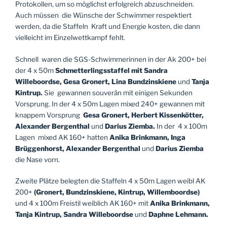
Protokollen, um so möglichst erfolgreich abzuschneiden.
Auch müssen
die Wünsche der Schwimmer respektiert
werden, da die Staffeln
Kraft und Energie kosten, die dann
vielleicht im Einzelwettkampf fehlt.
Schnell
waren die SGS-Schwimmerinnen in der Ak 200+ bei
der 4 x 50m
Schmetterlingsstaffel mit Sandra
Willeboordse, Gesa Gronert, Lina Bundzinskiene
und
Tanja
Kintrup.
Sie
gewannen souverän mit einigen Sekunden
Vorsprung. In der 4 x 50m Lagen mixed 240+ gewannen mit
knappem Vorsprung
Gesa Gronert, Herbert Kissenkötter,
Alexander Bergenthal
und
Darius Ziemba.
In der
4 x 100m
Lagen
mixed AK 160+ hatten
Anika Brinkmann, Inga
Brüggenhorst, Alexander Bergenthal
und
Darius Ziemba
die Nase vorn.
Zweite Plätze belegten die Staffeln 4 x 50m Lagen weibl AK
200+
(Gronert, Bundzinskiene, Kintrup, Willemboordse)
und 4 x 100m Freistil weiblich AK 160+ mit
Anika Brinkmann,
Tanja Kintrup, Sandra Willeboordse
und
Daphne Lehmann.