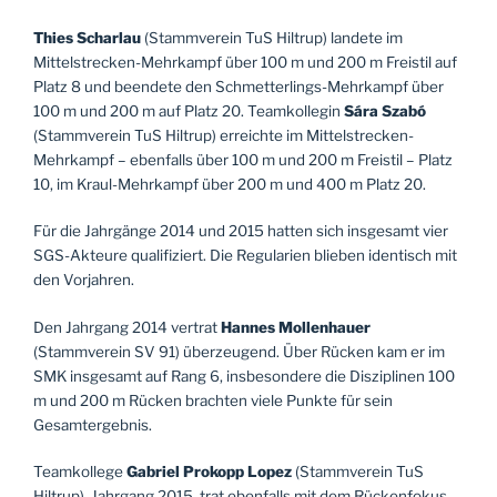
Thies Scharlau
(Stammverein TuS Hiltrup) landete im
Mittelstrecken-Mehrkampf über 100 m und 200 m Freistil auf
Platz 8 und beendete den Schmetterlings-Mehrkampf über
100 m und 200 m auf Platz 20. Teamkollegin
Sára Szabó
(Stammverein TuS Hiltrup) erreichte im Mittelstrecken-
Mehrkampf – ebenfalls über 100 m und 200 m Freistil – Platz
10, im Kraul-Mehrkampf über 200 m und 400 m Platz 20.
Für die Jahrgänge 2014 und 2015 hatten sich insgesamt vier
SGS-Akteure qualifiziert. Die Regularien blieben identisch mit
den Vorjahren.
Den Jahrgang 2014 vertrat
Hannes Mollenhauer
(Stammverein SV 91) überzeugend. Über Rücken kam er im
SMK insgesamt auf Rang 6, insbesondere die Disziplinen 100
m und 200 m Rücken brachten viele Punkte für sein
Gesamtergebnis.
Teamkollege
Gabriel Prokopp Lopez
(Stammverein TuS
Hiltrup),
Jahrgang 2015, trat ebenfalls mit dem Rückenfokus