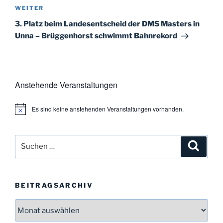
Nächster
WEITER
Beitrag
3. Platz beim Landesentscheid der DMS Masters in
Unna – Brüggenhorst schwimmt Bahnrekord
Anstehende Veranstaltungen
Es sind keine anstehenden Veranstaltungen vorhanden.
H
i
n
w
Suchen
Suche
e
i
nach:
s
BEITRAGSARCHIV
Beitragsarchiv