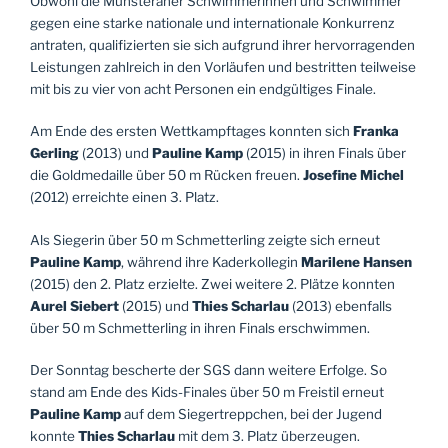
Obwohl die Münsteraner Schwimmerinnen und Schwimmer
gegen eine starke nationale und internationale Konkurrenz
antraten, qualifizierten sie sich aufgrund ihrer hervorragenden
Leistungen zahlreich in den Vorläufen und bestritten teilweise
mit bis zu vier von acht Personen ein endgültiges Finale.
Am Ende des ersten Wettkampftages konnten sich
Franka
Gerling
(2013) und
Pauline Kamp
(2015) in ihren Finals über
die Goldmedaille über 50 m Rücken freuen.
Josefine Michel
(2012) erreichte einen 3. Platz.
Als Siegerin über 50 m Schmetterling zeigte sich erneut
Pauline Kamp
, während ihre Kaderkollegin
Marilene Hansen
(2015) den 2. Platz erzielte. Zwei weitere 2. Plätze konnten
Aurel Siebert
(2015) und
Thies Scharlau
(2013) ebenfalls
über 50 m Schmetterling in ihren Finals erschwimmen.
Der Sonntag bescherte der SGS dann weitere Erfolge. So
stand am Ende des Kids-Finales über 50 m Freistil erneut
Pauline Kamp
auf dem Siegertreppchen, bei der Jugend
konnte
Thies Scharlau
mit dem 3. Platz überzeugen.