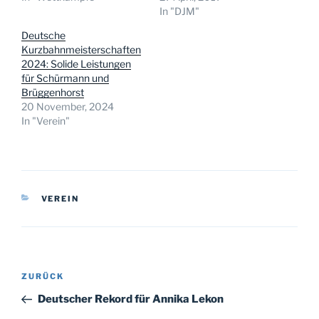
In "DJM"
Deutsche
Kurzbahnmeisterschaften
2024: Solide Leistungen
für Schürmann und
Brüggenhorst
20 November, 2024
In "Verein"
KATEGORIEN
VEREIN
Beitragsnavigation
Vorheriger
ZURÜCK
Beitrag
Deutscher Rekord für Annika Lekon