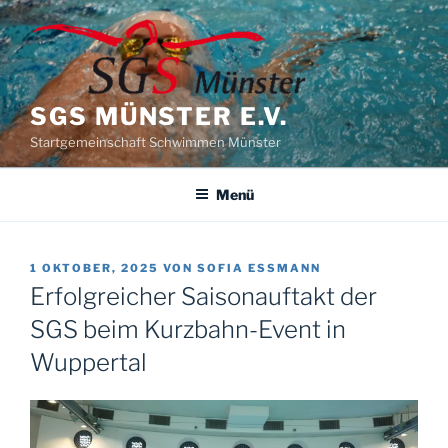
Zum
Inhalt
springen
SGS MÜNSTER E.V.
Startgemeinschaft Schwimmen Münster
Menü
VERÖFFENTLICHT
1 OKTOBER, 2025
VON
SOFIA ESSMANN
AM
Erfolgreicher Saisonauftakt der
SGS beim Kurzbahn-Event in
Wuppertal