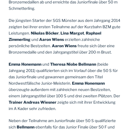
Bronzemedaillen ab und erreichte das Juniorfinale über 50 m
Schmetterling.
Die jüngsten Starter der SGS Münster aus dem Jahrgang 2014
zeigten bei ihrer ersten Teilnahme auf der Kurzbahn BZM gute
Leistungen.
Nikolas Böcker
,
Lina Margot
,
Raphael
Zimmerling
und
Aaron Wiens
erzielten zahlreiche
persönliche Bestzeiten.
Aaron Wiens
freute sich über eine
Bronzemedaille und den Jahrgangstitel über 200 m Brust.
Emma Honemann
und
Theresa Niobe Bellmann
(beide
Jahrgang 2011) qualifizierten sich im Vorlauf über die 50 S für
das Juniorfinale und gewannen gemeinsam den Titel
Nordwestfälische Junior-Meisterin.
Emma Honemann
überzeugte außerdem mit zahlreichen neuen Bestzeiten,
einem Jahrgangstitel über 100 S und drei zweiten Plätzen. Der
Trainer Andreas Wiesner
zeigte sich mit ihrer Entwicklung
im A Kader sehr zufrieden.
Neben der Teilnahme am Juniorfinale über 50 S qualifizierte
sich
Bellmann
ebenfalls für das Junior Finale über 50 F und