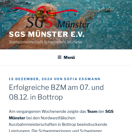
Zum
Inhalt
springen
SGS MÜNSTER E.V.
Startgemeinschaft Schwimmen Münster
Menü
VERÖFFENTLICHT
15 DEZEMBER, 2024
VON
SOFIA ESSMANN
AM
Erfolgreiche BZM am 07. und
08.12. in Bottrop
Am vergangenen Wochenende zeigte das
Team
der
SGS
Münster
bei den Nordwestfälischen
Kurzbahnmeisterschaften in Bottrop beeindruckende
Leistungen. Die Schwimmerinnen und Schwimmer