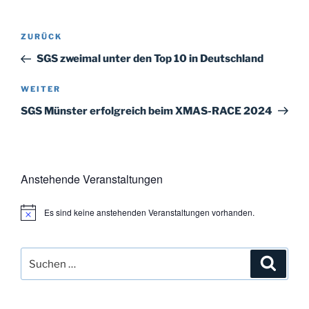
Beitragsnavigation
Vorheriger
ZURÜCK
Beitrag
SGS zweimal unter den Top 10 in Deutschland
Nächster
WEITER
Beitrag
SGS Münster erfolgreich beim XMAS-RACE 2024
Anstehende Veranstaltungen
Es sind keine anstehenden Veranstaltungen vorhanden.
H
i
n
w
Suchen
Suche
e
i
nach:
s