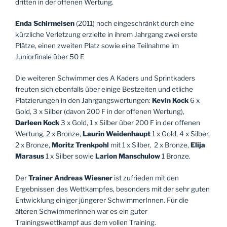
dritten in der offenen Wertung.
Enda Schirmeisen
(2011) noch eingeschränkt durch eine
kürzliche Verletzung erzielte in ihrem Jahrgang zwei erste
Plätze, einen zweiten Platz sowie eine Teilnahme im
Juniorfinale über 50 F.
Die weiteren Schwimmer des A Kaders und Sprintkaders
freuten sich ebenfalls über einige Bestzeiten und etliche
Platzierungen in den Jahrgangswertungen:
Kevin Kock
6 x
Gold, 3 x Silber (davon 200 F in der offenen Wertung),
Darleen Kock
3 x Gold, 1 x Silber über 200 F in der offenen
Wertung, 2 x Bronze,
Laurin Weidenhaupt
1 x Gold, 4 x Silber,
2 x Bronze,
Moritz Trenkpohl
mit 1 x Silber,
2 x Bronze,
Elija
Marasus
1 x Silber sowie
Larion Manschulow
1 Bronze.
Der
Trainer Andreas Wiesner
ist zufrieden mit den
Ergebnissen des Wettkampfes, besonders mit der sehr guten
Entwicklung einiger jüngerer SchwimmerInnen. Für die
älteren SchwimmerInnen war es ein guter
Trainingswettkampf aus dem vollen Training.