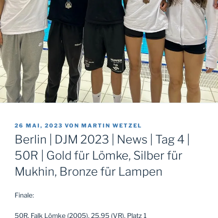
VERÖFFENTLICHT
26 MAI, 2023
VON
MARTIN WETZEL
AM
Berlin | DJM 2023 | News | Tag 4 |
50R | Gold für Lömke, Silber für
Mukhin, Bronze für Lampen
Finale:
50R, Falk Lömke (2005), 25,95 (VR), Platz 1