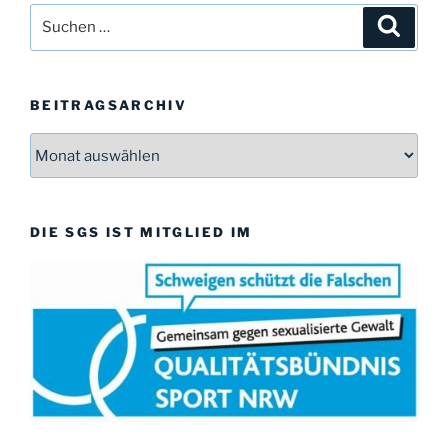
w
Suchen
Suche
e
i
nach:
s
BEITRAGSARCHIV
Beitragsarchiv
DIE SGS IST MITGLIED IM