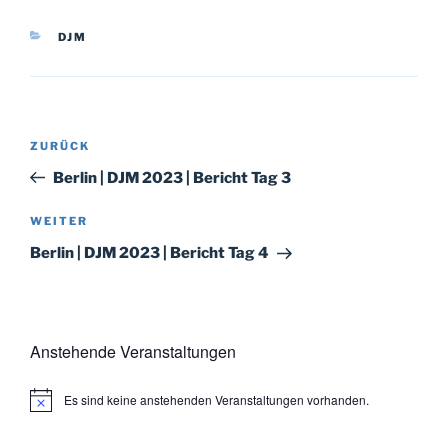
KATEGORIEN
DJM
Beitragsnavigation
Vorheriger
ZURÜCK
Beitrag
Berlin | DJM 2023 | Bericht Tag 3
Nächster
WEITER
Beitrag
Berlin | DJM 2023 | Bericht Tag 4
Anstehende Veranstaltungen
Es sind keine anstehenden Veranstaltungen vorhanden.
H
i
n