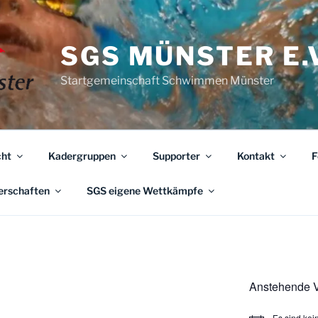
SGS MÜNSTER E.V
Startgemeinschaft Schwimmen Münster
ht
Kadergruppen
Supporter
Kontakt
F
erschaften
SGS eigene Wettkämpfe
Anstehende V
Es sind ke