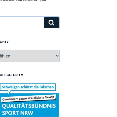
Suchen
CHIV
v
 MITGLIED IM