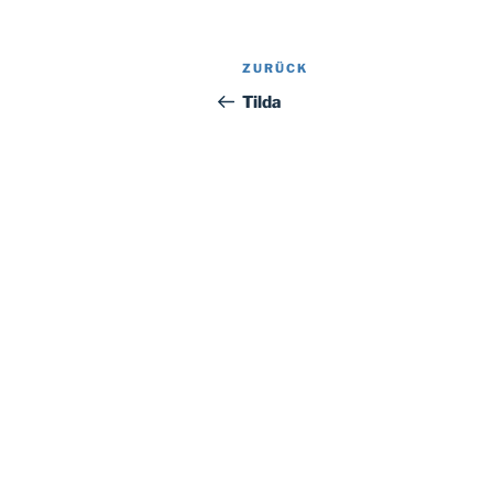
Beitragsnavigation
Vorheriger
ZURÜCK
Beitrag
Tilda