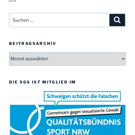
i
n
w
Suchen
Suche
e
i
nach:
s
BEITRAGSARCHIV
Beitragsarchiv
DIE SGS IST MITGLIED IM