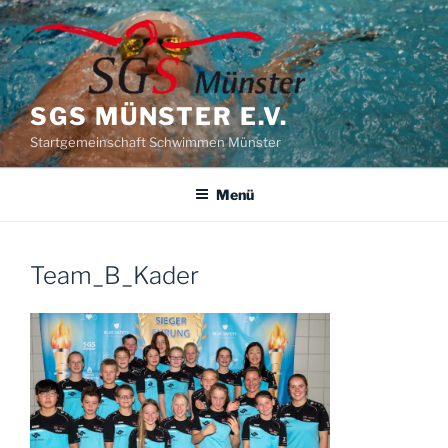
Zum
Inhalt
springen
SGS MÜNSTER E.V.
Startgemeinschaft Schwimmen Münster
Menü
Team_B_Kader