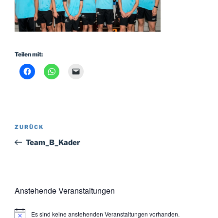
Teilen mit:
Beitragsnavigation
Vorheriger
ZURÜCK
Beitrag
Team_B_Kader
Anstehende Veranstaltungen
Es sind keine anstehenden Veranstaltungen vorhanden.
H