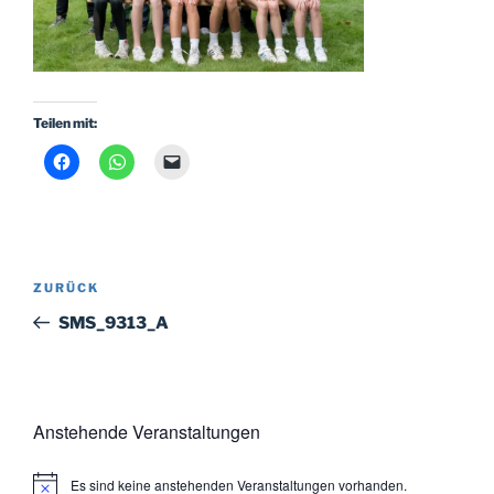
Teilen mit:
Beitragsnavigation
Vorheriger
ZURÜCK
Beitrag
SMS_9313_A
Anstehende Veranstaltungen
Es sind keine anstehenden Veranstaltungen vorhanden.
H