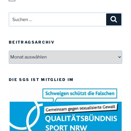
i
n
w
Suchen
Suche
e
i
nach:
s
BEITRAGSARCHIV
Beitragsarchiv
DIE SGS IST MITGLIED IM