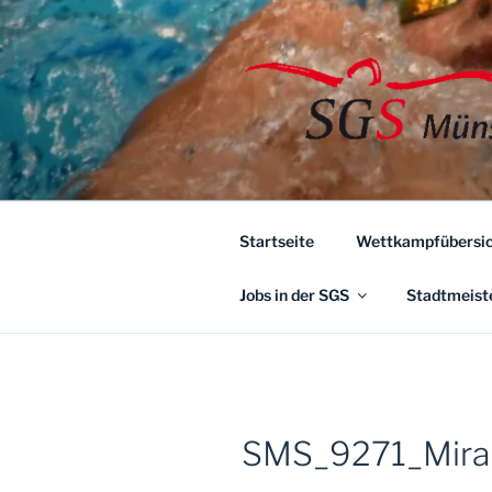
Zum
Inhalt
springen
Startseite
Wettkampfübersic
Jobs in der SGS
Stadtmeist
SMS_9271_Mira