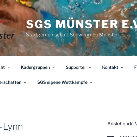
SGS MÜNSTER E.V
Startgemeinschaft Schwimmen Münster
ht
Kadergruppen
Supporter
Kontakt
F
erschaften
SGS eigene Wettkämpfe
Anstehende V
-Lynn
Es sind ke