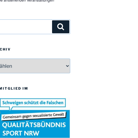
Suchen
CHIV
v
 MITGLIED IM