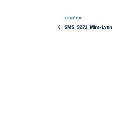
Beitragsnavigation
Vorheriger
ZURÜCK
Beitrag
SMS_9271_Mira-Lynn