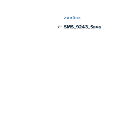
Beitragsnavigation
Vorheriger
ZURÜCK
Beitrag
SMS_9243_Sava