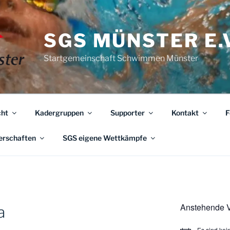
SGS MÜNSTER E.V
Startgemeinschaft Schwimmen Münster
ht
Kadergruppen
Supporter
Kontakt
F
erschaften
SGS eigene Wettkämpfe
Anstehende V
a
Es sind ke