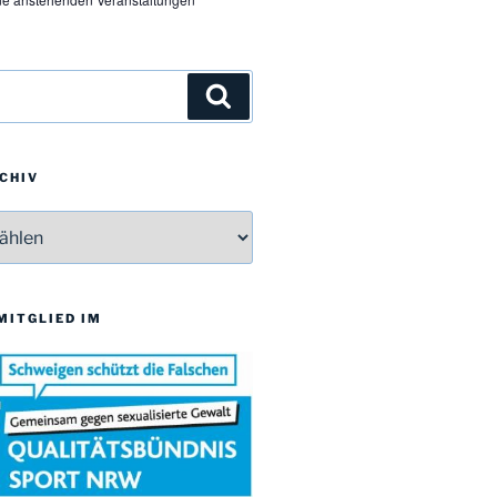
Suchen
CHIV
v
 MITGLIED IM