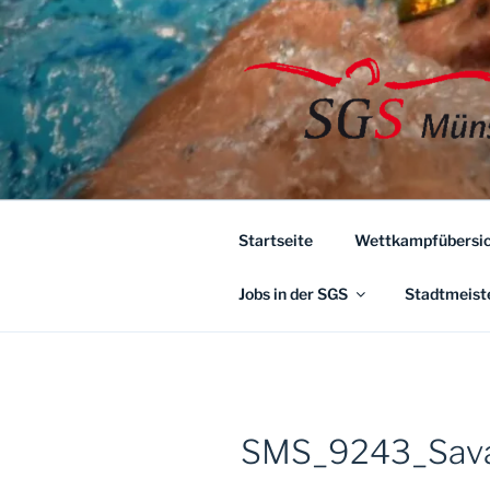
Zum
Inhalt
springen
Startseite
Wettkampfübersic
Jobs in der SGS
Stadtmeist
SMS_9243_Sav