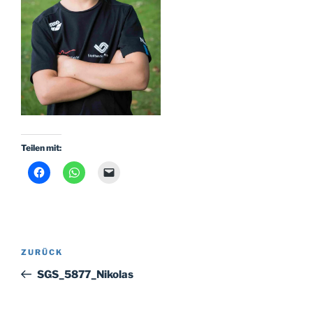
Teilen mit:
Beitragsnavigation
Vorheriger
ZURÜCK
Beitrag
SGS_5877_Nikolas