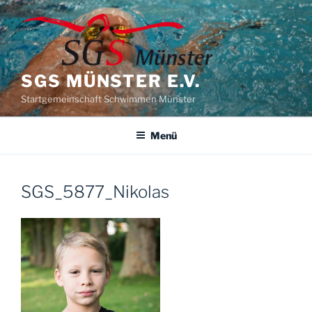
Zum
Inhalt
springen
SGS MÜNSTER E.V.
Startgemeinschaft Schwimmen Münster
Menü
SGS_5877_Nikolas