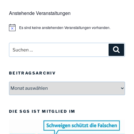
Anstehende Veranstaltungen
Es sind keine anstehenden Veranstaltungen vorhanden.
H
i
n
w
Suchen
Suche
e
i
nach:
s
BEITRAGSARCHIV
Beitragsarchiv
DIE SGS IST MITGLIED IM