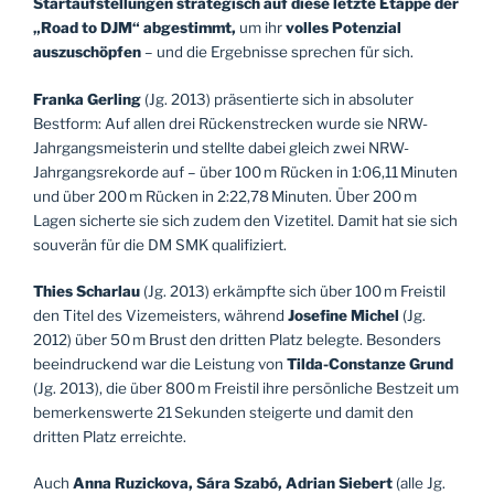
Startaufstellungen
strategisch auf diese letzte Etappe der
„Road to DJM“ abgestimmt,
um ihr
volles Potenzial
auszuschöpfen
– und die Ergebnisse sprechen für sich.
Franka Gerling
(Jg. 2013) präsentierte sich in absoluter
Bestform: Auf allen drei Rückenstrecken wurde sie NRW-
Jahrgangsmeisterin und stellte dabei gleich zwei NRW-
Jahrgangsrekorde auf – über 100 m Rücken in 1:06,11 Minuten
und über 200 m Rücken in 2:22,78 Minuten. Über 200 m
Lagen sicherte sie sich zudem den Vizetitel. Damit hat sie sich
souverän für die DM SMK qualifiziert.
Thies Scharlau
(Jg. 2013) erkämpfte sich über 100 m Freistil
den Titel des Vizemeisters, während
Josefine Michel
(Jg.
2012) über 50 m Brust den dritten Platz belegte. Besonders
beeindruckend war die Leistung von
Tilda-Constanze Grund
(Jg. 2013), die über 800 m Freistil ihre persönliche Bestzeit um
bemerkenswerte 21 Sekunden steigerte und damit den
dritten Platz erreichte.
Auch
Anna Ruzickova, Sára Szabó, Adrian Siebert
(alle Jg.