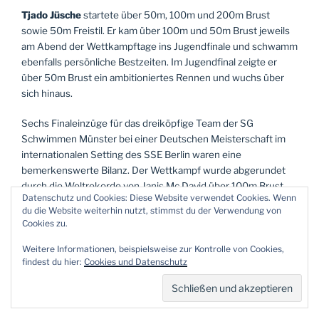
Tjado Jüsche
startete über 50m, 100m und 200m Brust
sowie 50m Freistil. Er kam über 100m und 50m Brust jeweils
am Abend der Wettkampftage ins Jugendfinale und schwamm
ebenfalls persönliche Bestzeiten. Im Jugendfinal zeigte er
über 50m Brust ein ambitioniertes Rennen und wuchs über
sich hinaus.
Sechs Finaleinzüge für das dreiköpfige Team der SG
Schwimmen Münster bei einer Deutschen Meisterschaft im
internationalen Setting des SSE Berlin waren eine
bemerkenswerte Bilanz. Der Wettkampf wurde abgerundet
durch die Weltrekorde von Janis Mc David über 100m Brust
Datenschutz und Cookies: Diese Website verwendet Cookies. Wenn
und von Taliso Engel über 200m und 50m Brust. Tjado kam in
du die Website weiterhin nutzt, stimmst du der Verwendung von
den Genuss im Call Room mit den neuen Weltrekordhalter vor
Cookies zu.
den Starts zu den Weltrekorden zu warten. Auch ein
Gespräch mit Josia Topf, Paralympics Sieger der
Weitere Informationen, beispielsweise zur Kontrolle von Cookies,
findest du hier:
Cookies und Datenschutz
Sommerspiele in Paris 2024, war eine weitere inspirierende
Erinnerung, die mit zurück nach Münster genommen wird.
Berlin war eine Reise wert!