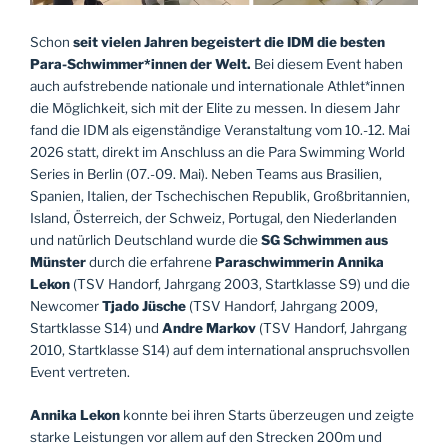
Schon
seit vielen Jahren begeistert die IDM die besten
Para-Schwimmer*innen der Welt.
Bei diesem Event haben
auch aufstrebende nationale und internationale Athlet*innen
die Möglichkeit, sich mit der Elite zu messen. In diesem Jahr
fand die IDM als eigenständige Veranstaltung vom 10.-12. Mai
2026 statt, direkt im Anschluss an die Para Swimming World
Series in Berlin (07.-09. Mai). Neben Teams aus Brasilien,
Spanien, Italien, der Tschechischen Republik, Großbritannien,
Island, Österreich, der Schweiz, Portugal, den Niederlanden
und natürlich Deutschland wurde die
SG Schwimmen
aus
Münster
durch die erfahrene
Paraschwimmerin Annika
Lekon
(TSV Handorf, Jahrgang 2003, Startklasse S9) und die
Newcomer
Tjado Jüsche
(TSV Handorf, Jahrgang 2009,
Startklasse S14) und
Andre Markov
(TSV Handorf, Jahrgang
2010, Startklasse S14) auf dem international anspruchsvollen
Event vertreten.
Annika Lekon
konnte bei ihren Starts überzeugen und zeigte
starke Leistungen vor allem auf den Strecken 200m und