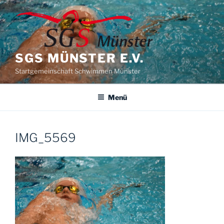
Zum
Inhalt
springen
SGS MÜNSTER E.V.
Startgemeinschaft Schwimmen Münster
Menü
IMG_5569