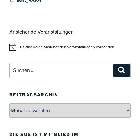
IMG_5569
Anstehende Veranstaltungen
Es sind keine anstehenden Veranstaltungen vorhanden.
H
i
n
w
Suchen
Suche
e
i
nach:
s
BEITRAGSARCHIV
Beitragsarchiv
DIE SGS IST MITGLIED IM