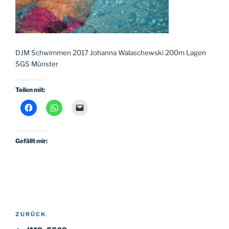
DJM Schwimmen 2017 Johanna Walaschewski 200m Lagen
SGS Münster
Teilen mit:
Gefällt mir:
Beitragsnavigation
Vorheriger
ZURÜCK
Beitrag