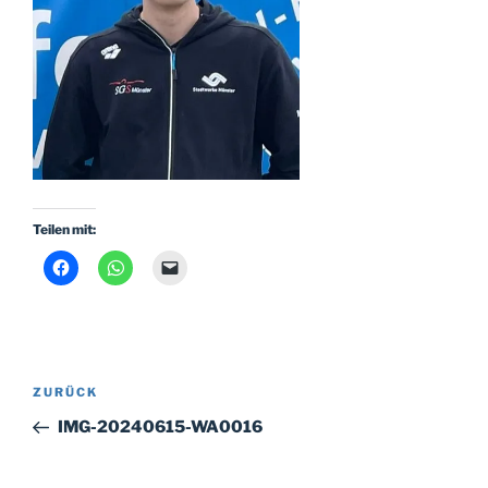
Teilen mit:
Beitragsnavigation
Vorheriger
ZURÜCK
Beitrag
IMG-20240615-WA0016