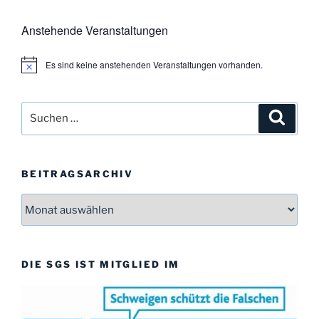
Anstehende Veranstaltungen
Es sind keine anstehenden Veranstaltungen vorhanden.
H
i
n
w
Suchen
Suche
e
i
nach:
s
BEITRAGSARCHIV
Beitragsarchiv
DIE SGS IST MITGLIED IM