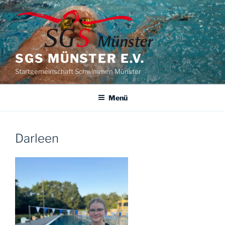
Zum
Inhalt
springen
SGS MÜNSTER E.V.
Startgemeinschaft Schwimmen Münster
Menü
Darleen