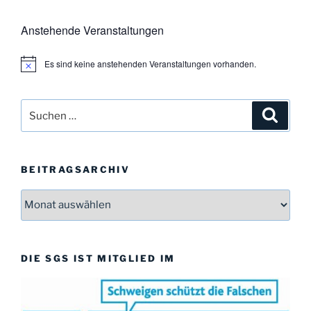
Anstehende Veranstaltungen
Es sind keine anstehenden Veranstaltungen vorhanden.
H
i
n
w
Suchen
Suche
e
i
nach:
s
BEITRAGSARCHIV
Beitragsarchiv
DIE SGS IST MITGLIED IM