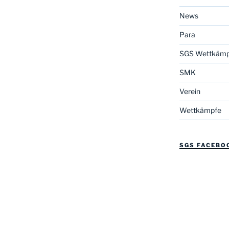
News
Para
SGS Wettkämp
SMK
Verein
Wettkämpfe
SGS FACEBO