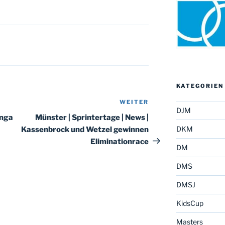
KATEGORIEN
WEITER
Nächster
DJM
Beitrag
Inga
Münster | Sprintertage | News |
DKM
Kassenbrock und Wetzel gewinnen
Eliminationrace
DM
DMS
DMSJ
KidsCup
Masters