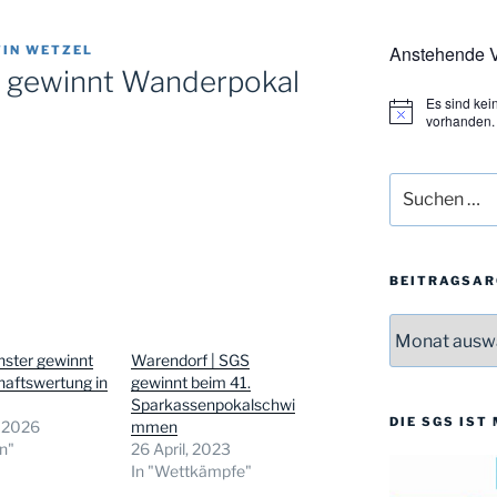
Anstehende V
IN WETZEL
S gewinnt Wanderpokal
Es sind ke
H
vorhanden.
i
n
w
Suchen
e
i
nach:
s
BEITRAGSAR
Beitragsarchi
ster gewinnt
Warendorf | SGS
aftswertung in
gewinnt beim 41.
n
Sparkassenpokalschwi
DIE SGS IST
, 2026
mmen
in"
26 April, 2023
In "Wettkämpfe"