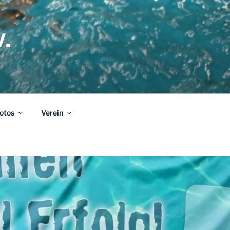
.
otos
Verein