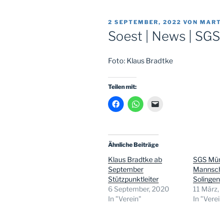
VERÖFFENTLICHT
2 SEPTEMBER, 2022
VON
MART
AM
Soest | News | SG
Foto: Klaus Bradtke
Teilen mit:
Ähnliche Beiträge
Klaus Bradtke ab
SGS Mün
September
Mannsch
Stützpunktleiter
Solinge
6 September, 2020
11 März
In "Verein"
In "Vere