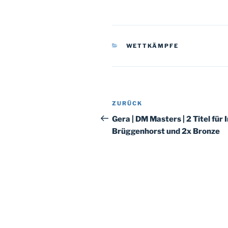
KATEGORIEN
WETTKÄMPFE
Beitragsnavigation
Vorheriger
ZURÜCK
Beitrag
Gera | DM Masters | 2 Titel für 
Brüggenhorst und 2x Bronze