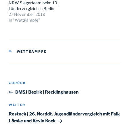
NRW Siegerteam beim 10.
Ländervergleich in Berlin
27 November, 2019
In "Wettkämpfe"
KATEGORIEN
WETTKÄMPFE
Beitragsnavigation
Vorheriger
ZURÜCK
Beitrag
DMSJ Bezirk | Recklinghausen
Nächster
WEITER
Beitrag
Rostock | 26. Norddt. Jugendländervergleich mit Falk
Lömke und Kevin Kock