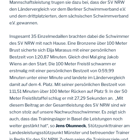
Mannschaftsleistung trugen sie dazu bei, dass der SV NRW
den Ländervergleich vor dem Berliner Schwimmverband e.V.
und dem drittplatzierten, dem sächsischen Schwimmverband
e.V. gewannen.
Insgesamt 35 Einzelmedaillen brachten dabei die Schwimmer
des SV NRW mit nach Hause. Eine Bronzene über 100 Meter
Brust sicherte sich Elija Marasus mit einer persönlichen
Bestzeit von 1:20,87 Minuten. Gleich drei Mal ging Jakob
Wiens an den Start. Die 100 Meter Freistil schwamm er
erstmalig mit einer persönlichen Bestzeit von 0:59,99
Minuten unter einer Minute und landete im Ländervergleich
damit auf dem 4. Platz. Mit seiner persönlichen Bestzeit von
1:11,51 Minuten über 100 Meter Rücken auf Platz 9. In der 50
Meter Freistilstaffel schlug er mit 27,29 Sekunden an. „Mit
diesem Beitrag an der Gesamtleistung des SV NRW sind wir
schon stolz auf unsere Nachwuchsschwimmer. Es zeigt sich
auch, dass das Trainingslager in Basel die Leistungen noch
weiter gestärkt hat“, so
Jens Okunneck
, Stützpunkttrainer am
Landesleistungsstützpunkt Münster und betreuender Trainer
in Berlin für den SV NRW. Zudem seien die Trainingsziele und