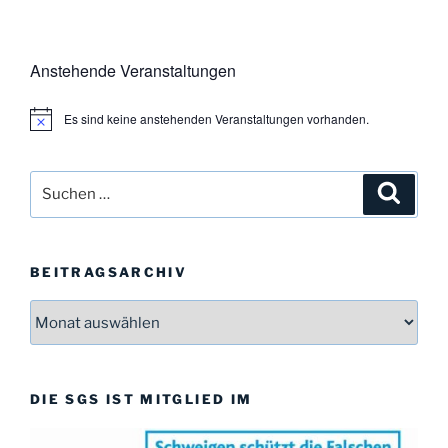
Anstehende Veranstaltungen
Es sind keine anstehenden Veranstaltungen vorhanden.
H
i
n
w
Suchen
Suche
e
i
nach:
s
BEITRAGSARCHIV
Beitragsarchiv
DIE SGS IST MITGLIED IM