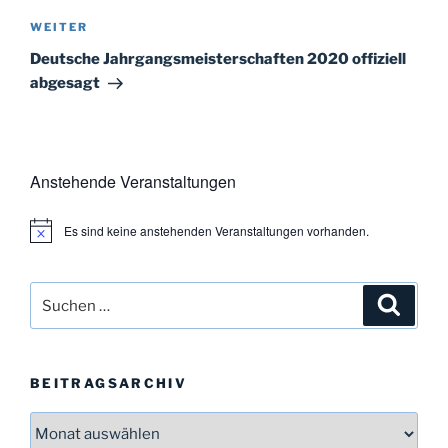
Nächster
WEITER
Beitrag
Deutsche Jahrgangsmeisterschaften 2020 offiziell
abgesagt
Anstehende Veranstaltungen
Es sind keine anstehenden Veranstaltungen vorhanden.
H
i
n
w
Suchen
Suche
e
i
nach:
s
BEITRAGSARCHIV
Beitragsarchiv