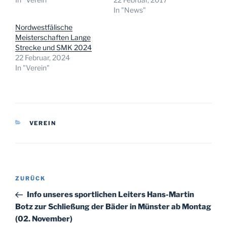
In "News"
Nordwestfälische
Meisterschaften Lange
Strecke und SMK 2024
22 Februar, 2024
In "Verein"
KATEGORIEN
VEREIN
Beitragsnavigation
Vorheriger
ZURÜCK
Beitrag
Info unseres sportlichen Leiters Hans-Martin
Botz zur Schließung der Bäder in Münster ab Montag
(02. November)