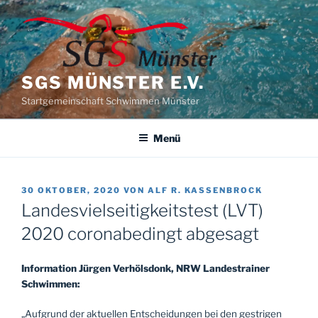
Zum
Inhalt
springen
SGS MÜNSTER E.V.
Startgemeinschaft Schwimmen Münster
Menü
VERÖFFENTLICHT
30 OKTOBER, 2020
VON
ALF R. KASSENBROCK
AM
Landesvielseitigkeitstest (LVT)
2020 coronabedingt abgesagt
Information Jürgen Verhölsdonk, NRW Landestrainer
Schwimmen:
„Aufgrund der aktuellen Entscheidungen bei den gestrigen