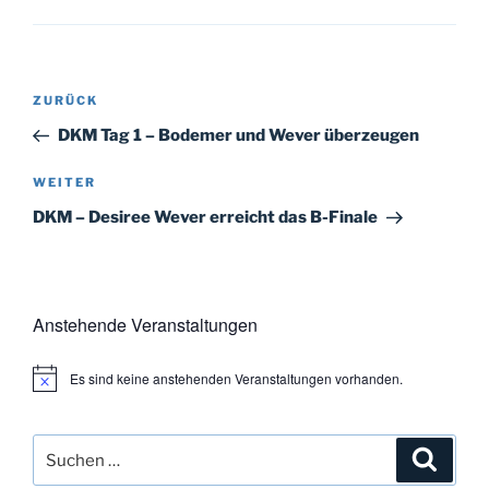
Beitragsnavigation
Vorheriger
ZURÜCK
Beitrag
DKM Tag 1 – Bodemer und Wever überzeugen
Nächster
WEITER
Beitrag
DKM – Desiree Wever erreicht das B-Finale
Anstehende Veranstaltungen
Es sind keine anstehenden Veranstaltungen vorhanden.
H
i
n
w
Suchen
Suche
e
i
nach: