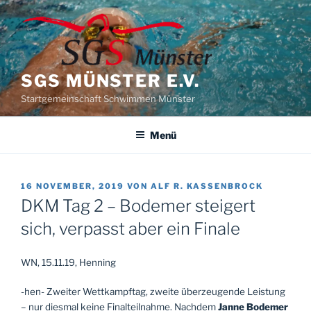
Zum
Inhalt
springen
SGS MÜNSTER E.V.
Startgemeinschaft Schwimmen Münster
Menü
VERÖFFENTLICHT
16 NOVEMBER, 2019
VON
ALF R. KASSENBROCK
AM
DKM Tag 2 – Bodemer steigert
sich, verpasst aber ein Finale
WN, 15.11.19, Henning
-hen- Zweiter Wettkampftag, zweite überzeugende Leistung
– nur diesmal keine Finalteilnahme. Nachdem
Janne Bodemer