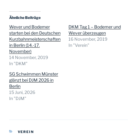
Ähnliche Beiträge
Wever und Bodemer
DKM Tag 1 – Bodemer und
starten bei den Deutschen
Wever überzeugen
Kurzbahnmeisterschaften
16 November, 2019
in Berlin (14.-17.
In "Verein"
November)
14 November, 2019
In "DKM"
SG Schwimmen Münster
glänzt bei DJM 2026 in
Berlin
15 Juni, 2026
In "DJM"
KATEGORIEN
VEREIN