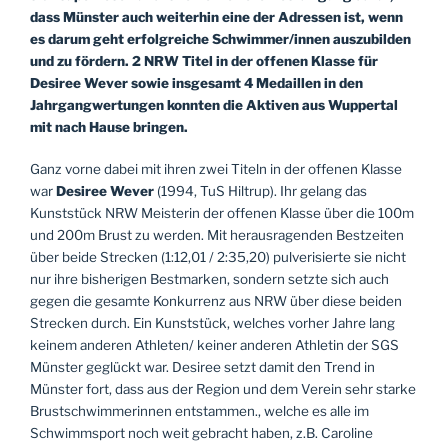
dass Münster auch weiterhin eine der Adressen ist, wenn
es darum geht erfolgreiche Schwimmer/innen auszubilden
und zu fördern. 2 NRW Titel in der offenen Klasse für
Desiree Wever sowie insgesamt 4 Medaillen in den
Jahrgangwertungen konnten die Aktiven aus Wuppertal
mit nach Hause bringen.
Ganz vorne dabei mit ihren zwei Titeln in der offenen Klasse
war
Desiree Wever
(1994, TuS Hiltrup). Ihr gelang das
Kunststück NRW Meisterin der offenen Klasse über die 100m
und 200m Brust zu werden. Mit herausragenden Bestzeiten
über beide Strecken (1:12,01 / 2:35,20) pulverisierte sie nicht
nur ihre bisherigen Bestmarken, sondern setzte sich auch
gegen die gesamte Konkurrenz aus NRW über diese beiden
Strecken durch. Ein Kunststück, welches vorher Jahre lang
keinem anderen Athleten/ keiner anderen Athletin der SGS
Münster geglückt war. Desiree setzt damit den Trend in
Münster fort, dass aus der Region und dem Verein sehr starke
Brustschwimmerinnen entstammen., welche es alle im
Schwimmsport noch weit gebracht haben, z.B. Caroline