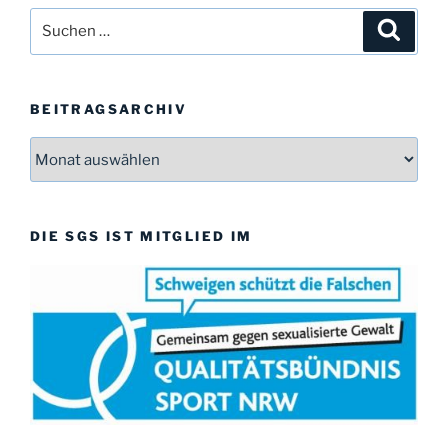
w
Suchen
Suche
e
i
nach:
s
BEITRAGSARCHIV
Beitragsarchiv
DIE SGS IST MITGLIED IM