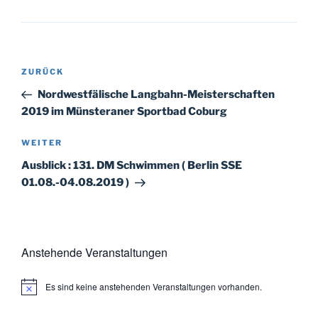
Beitragsnavigation
Vorheriger
ZURÜCK
Beitrag
Nordwestfälische Langbahn-Meisterschaften
2019 im Münsteraner Sportbad Coburg
Nächster
WEITER
Beitrag
Ausblick : 131. DM Schwimmen ( Berlin SSE
01.08.-04.08.2019 )
Anstehende Veranstaltungen
Es sind keine anstehenden Veranstaltungen vorhanden.
H
i
n