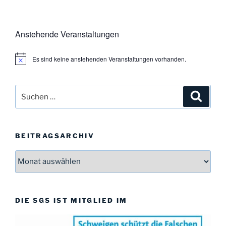
Anstehende Veranstaltungen
Es sind keine anstehenden Veranstaltungen vorhanden.
H
i
n
w
Suchen
Suche
e
i
nach:
s
BEITRAGSARCHIV
Beitragsarchiv
DIE SGS IST MITGLIED IM