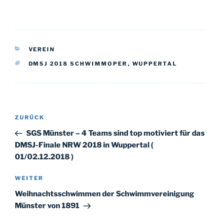
KATEGORIEN
VEREIN
SCHLAGWÖRTER
DMSJ 2018 SCHWIMMOPER
,
WUPPERTAL
Beitragsnavigation
Vorheriger
ZURÜCK
Beitrag
SGS Münster – 4 Teams sind top motiviert für das
DMSJ-Finale NRW 2018 in Wuppertal (
01/02.12.2018 )
Nächster
WEITER
Beitrag
Weihnachtsschwimmen der Schwimmvereinigung
Münster von 1891