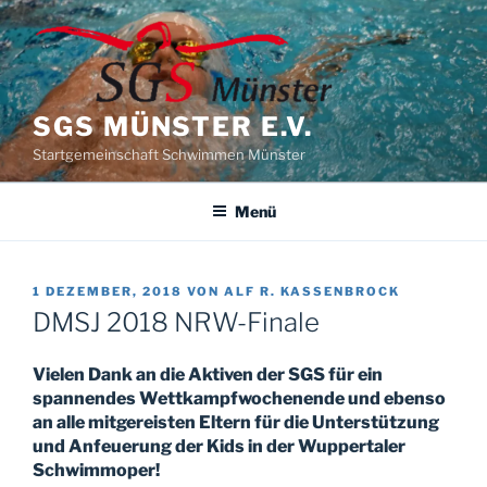
Zum
Inhalt
springen
SGS MÜNSTER E.V.
Startgemeinschaft Schwimmen Münster
Menü
VERÖFFENTLICHT
1 DEZEMBER, 2018
VON
ALF R. KASSENBROCK
AM
DMSJ 2018 NRW-Finale
Vielen Dank an die Aktiven der SGS für ein
spannendes Wettkampfwochenende und ebenso
an alle mitgereisten Eltern für die Unterstützung
und Anfeuerung der Kids in der Wuppertaler
Schwimmoper!