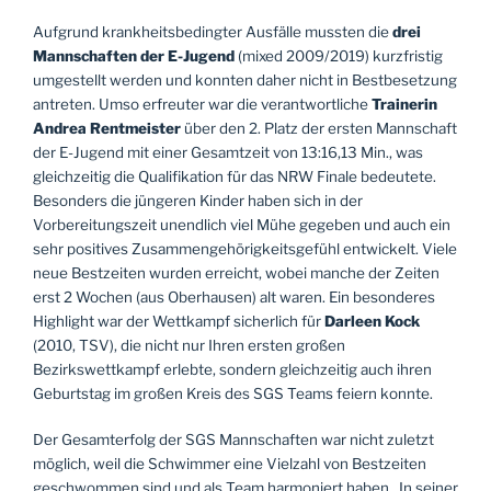
Aufgrund krankheitsbedingter Ausfälle mussten die
drei
Mannschaften der E-Jugend
(mixed 2009/2019) kurzfristig
umgestellt werden und konnten daher nicht in Bestbesetzung
antreten. Umso erfreuter war die verantwortliche
Trainerin
Andrea Rentmeister
über den 2. Platz der ersten Mannschaft
der E-Jugend mit einer Gesamtzeit von 13:16,13 Min., was
gleichzeitig die Qualifikation für das NRW Finale bedeutete.
Besonders die jüngeren Kinder haben sich in der
Vorbereitungszeit unendlich viel Mühe gegeben und auch ein
sehr positives Zusammengehörigkeitsgefühl entwickelt. Viele
neue Bestzeiten wurden erreicht, wobei manche der Zeiten
erst 2 Wochen (aus Oberhausen) alt waren. Ein besonderes
Highlight war der Wettkampf sicherlich für
Darleen Kock
(2010, TSV), die nicht nur Ihren ersten großen
Bezirkswettkampf erlebte, sondern gleichzeitig auch ihren
Geburtstag im großen Kreis des SGS Teams feiern konnte.
Der Gesamterfolg der SGS Mannschaften war nicht zuletzt
möglich, weil die Schwimmer eine Vielzahl von Bestzeiten
geschwommen sind und als Team harmoniert haben. In seiner