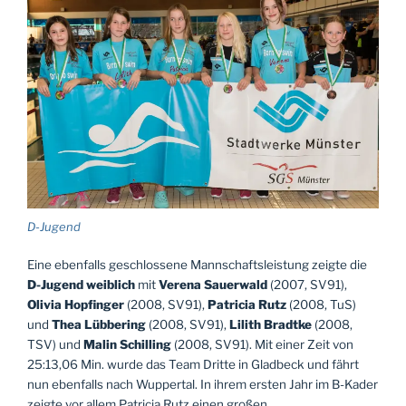
D-Jugend
Eine ebenfalls geschlossene Mannschaftsleistung zeigte die
D-Jugend weiblich
mit
Verena Sauerwald
(2007, SV91),
Olivia Hopfinger
(2008, SV91),
Patricia Rutz
(2008, TuS)
und
Thea Lübbering
(2008, SV91),
Lilith Bradtke
(2008,
TSV) und
Malin Schilling
(2008, SV91). Mit einer Zeit von
25:13,06 Min. wurde das Team Dritte in Gladbeck und fährt
nun ebenfalls nach Wuppertal. In ihrem ersten Jahr im B-Kader
zeigte vor allem Patricia Rutz einen großen