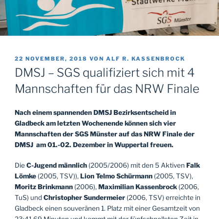
VERÖFFENTLICHT
22 NOVEMBER, 2018
VON
ALF R. KASSENBROCK
AM
DMSJ – SGS qualifiziert sich mit 4
Mannschaften für das NRW Finale
Nach einem spannenden DMSJ Bezirksentscheid in
Gladbeck am letzten Wochenende können sich vier
Mannschaften der SGS Münster auf das NRW Finale der
DMSJ am 01.-02. Dezember in Wuppertal freuen.
Die
C-Jugend männlich
(2005/2006) mit den 5 Aktiven
Falk
Lömke
(2005, TSV)),
Lion Telmo Schürmann
(2005, TSV),
Moritz Brinkmann
(2006),
Maximilian Kassenbrock
(2006,
TuS) und
Christopher Sundermeier
(2006, TSV) erreichte in
Gladbeck einen souveränen 1. Platz mit einer Gesamtzeit von