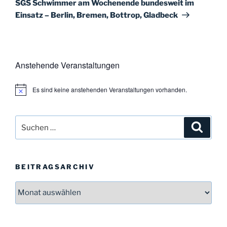
SGS Schwimmer am Wochenende bundesweit im
Einsatz – Berlin, Bremen, Bottrop, Gladbeck
Anstehende Veranstaltungen
Es sind keine anstehenden Veranstaltungen vorhanden.
H
i
n
w
Suchen
Suche
e
i
nach:
s
BEITRAGSARCHIV
Beitragsarchiv