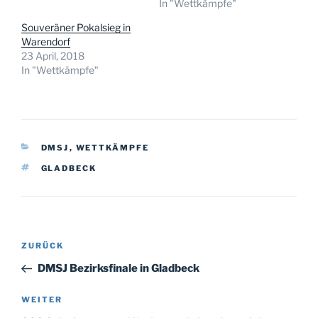
In "Wettkämpfe"
Souveräner Pokalsieg in
Warendorf
23 April, 2018
In "Wettkämpfe"
KATEGORIEN
DMSJ
,
WETTKÄMPFE
SCHLAGWÖRTER
GLADBECK
Beitragsnavigation
Vorheriger
ZURÜCK
Beitrag
DMSJ Bezirksfinale in Gladbeck
Nächster
WEITER
Beitrag