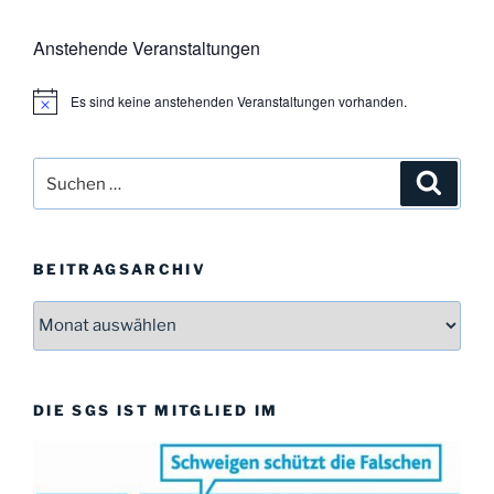
Anstehende Veranstaltungen
Es sind keine anstehenden Veranstaltungen vorhanden.
H
i
n
w
Suchen
Suche
e
i
nach:
s
BEITRAGSARCHIV
Beitragsarchiv
DIE SGS IST MITGLIED IM