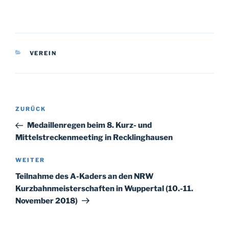
KATEGORIEN
VEREIN
Beitragsnavigation
Vorheriger
ZURÜCK
Beitrag
Medaillenregen beim 8. Kurz- und
Mittelstreckenmeeting in Recklinghausen
Nächster
WEITER
Beitrag
Teilnahme des A-Kaders an den NRW
Kurzbahnmeisterschaften in Wuppertal (10.-11.
November 2018)