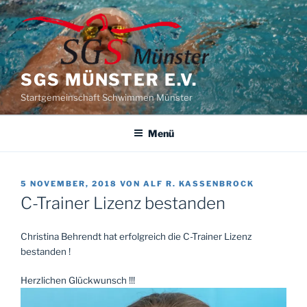
Zum
Inhalt
springen
SGS MÜNSTER E.V.
Startgemeinschaft Schwimmen Münster
Menü
VERÖFFENTLICHT
5 NOVEMBER, 2018
VON
ALF R. KASSENBROCK
AM
C-Trainer Lizenz bestanden
Christina Behrendt hat erfolgreich die C-Trainer Lizenz
bestanden !
Herzlichen Glückwunsch !!!