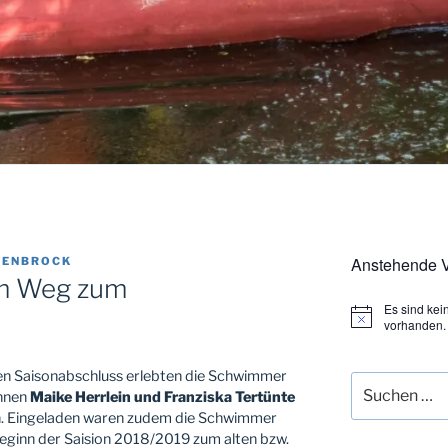
Anstehende V
SENBROCK
em Weg zum
Es sind ke
H
vorhanden.
i
n
w
hen Saisonabschluss erlebten die Schwimmer
Suchen
e
innen
Maike Herrlein und Franziska Tertünte
i
nach:
n. Eingeladen waren zudem die Schwimmer
s
eginn der Saision 2018/2019 zum alten bzw.