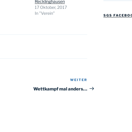
Recklinghausen
17 Oktober, 2017
In "Verein"
SGS FACEBO
WEITER
Nächster
Beitrag
Wettkampf mal anders…