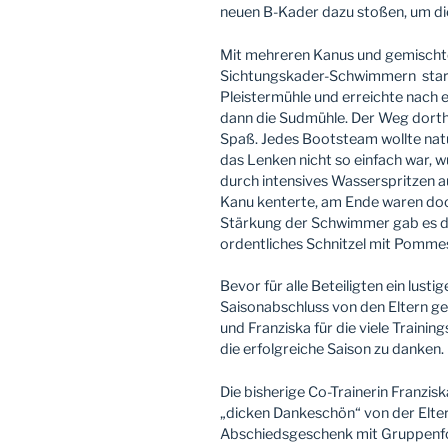
neuen B-Kader dazu stoßen, um di
Mit mehreren Kanus und gemischt
Sichtungskader-Schwimmern start
Pleistermühle und erreichte nach 
dann die Sudmühle. Der Weg dorthin
Spaß. Jedes Bootsteam wollte natür
das Lenken nicht so einfach war, w
durch intensives Wasserspritzen a
Kanu kenterte, am Ende waren doch 
Stärkung der Schwimmer gab es d
ordentliches Schnitzel mit Pomme
Bevor für alle Beteiligten ein lust
Saisonabschluss von den Eltern ge
und Franziska für die viele Train
die erfolgreiche Saison zu danken.
Die bisherige Co-Trainerin Franzis
„dicken Dankeschön“ von der Elte
Abschiedsgeschenk mit Gruppenfoto