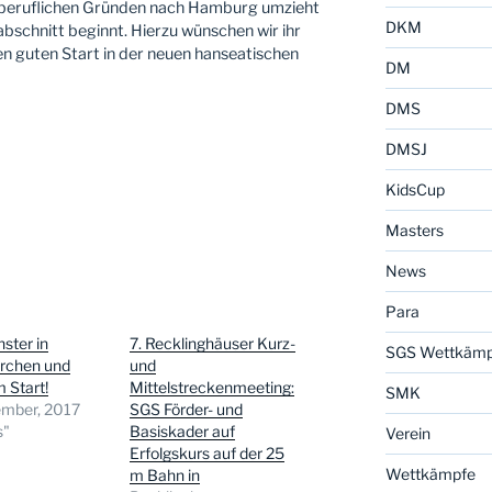
 beruflichen Gründen nach Hamburg umzieht
DKM
abschnitt beginnt. Hierzu wünschen wir ihr
nen guten Start in der neuen hanseatischen
DM
DMS
DMSJ
KidsCup
Masters
News
Para
ster in
7. Recklinghäuser Kurz-
SGS Wettkämp
irchen und
und
 Start!
Mittelstreckenmeeting:
SMK
ember, 2017
SGS Förder- und
s"
Basiskader auf
Verein
Erfolgskurs auf der 25
Wettkämpfe
m Bahn in