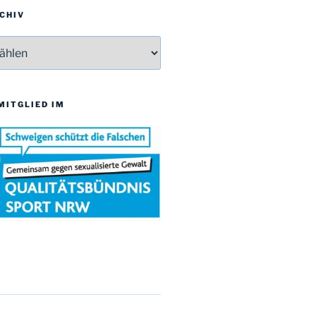
CHIV
v
 MITGLIED IM