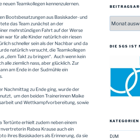
e neuen Teamkollegen kennenzulernen.
BEITRAGSAR
en Bootsbesatzungen aus Basiskader- und
Beitragsarchi
ete das Team zunächst an der
einer mehrstündigen Fahrt auf der Werse
 war für alle Kinder natürlich ein riesen
lich schneller sein als der Nachbar und da
DIE SGS IST
urde natürlich versucht, die Teamkollegen
us „dem Takt zu bringen“. Auch wenn kein
alle ziemlich nass, aber glücklich. Zur
ann am Ende in der Sudmühle ein
s.
iger Nachmittag zu Ende ging, wurde der
nutzt, um den beiden Trainerinnen Maike
ingsarbeit und Wettkampfvorbereitung, sowie
KATEGORIEN
ka Tertünte erhielt zudem neben einem
rnvertreterin Rabea Krause auch ein
 ihres Basiskaders als Erinnerung, da sie
DJM