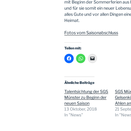
mit Beginn der Sommerferien aus
und für sie somit ein neuer Lebens
alles Gute und vor allen Dingen ei
Heimat.
Fotos vom Saisonabschluss
Teilen mit:
Ähnliche Beiträge
Talentsichtung der SGS
SGS Mün
Münster zu Beginn der
Gelsenk
neuen Saison
Ahlen am
13 Oktober, 2018
21 Sept
In "News"
In "New