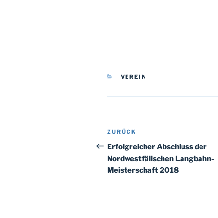
KATEGORIEN
VEREIN
Beitragsnavigation
Vorheriger
ZURÜCK
Beitrag
Erfolgreicher Abschluss der
Nordwestfälischen Langbahn-
Meisterschaft 2018