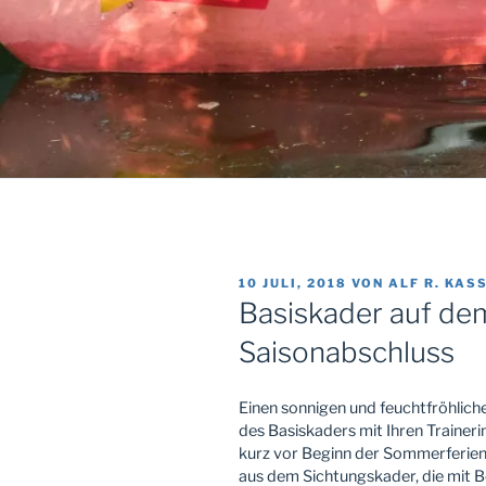
VERÖFFENTLICHT
10 JULI, 2018
VON
ALF R. KAS
AM
Basiskader auf d
Saisonabschluss
Einen sonnigen und feuchtfröhlic
des Basiskaders mit Ihren Trainer
kurz vor Beginn der Sommerferie
aus dem Sichtungskader, die mit B