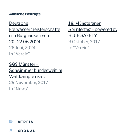
Ähnliche Beiträge
Deutsche
18. Münsteraner
Freiwassermeisterschafte
Sprintertag – powered by
n in Burghausen vom
BLUE SAFETY
20.-22.06.2024
9 Oktober, 2017
26 Juni, 2024
In "Verein"
In "Verein"
SGS Münster –
Schwimmer bundesweit im
Wettkampfeinsatz
25 November, 2017
In "News"
KATEGORIEN
VEREIN
SCHLAGWÖRTER
GRONAU