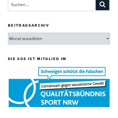
Suchen
Suche
e
i
nach:
s
BEITRAGSARCHIV
Beitragsarchiv
DIE SGS IST MITGLIED IM