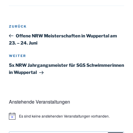
Beitragsnavigation
Vorheriger
ZURÜCK
Beitrag
Offene NRW Meisterschaften in Wuppertal am
23. – 24. Juni
Nächster
WEITER
Beitrag
5x NRW Jahrgangsmeister für SGS Schwimmerinnen
in Wuppertal
Anstehende Veranstaltungen
Es sind keine anstehenden Veranstaltungen vorhanden.
H
i
n
w