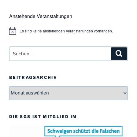
Anstehende Veranstaltungen
Es sind keine anstehenden Veranstaltungen vorhanden.
H
i
n
w
Suchen
Suche
e
i
nach:
s
BEITRAGSARCHIV
Beitragsarchiv
DIE SGS IST MITGLIED IM