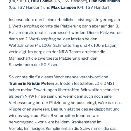
(04, SV 91),
Falk Lömke
(05, TSV Handorf),
Lion Schürmann
(05, TSV Handorf) und
Max Lampen
(04, TSV Handorf).
Insbesondere durch eine erhebliche Leistungssteigerung am
1. Wettkampftag konnte die Platzierung dann aber auf den 8.
Platz mehr als deutlich verbessert werden. Dieser Platz wurde
dann am 2. Wettkampftag bei den letzten beiden
Wettkämpfen (4x 100m Schmetterling und 4x 100m Lagen)
verteidigt. Im Vergleich der NRW-Teams erreichte die
Mannschaft die zweitbeste Platzierung nach den
Schwimmern der SG Essen.
So konnte die für dieses Wochenende verantwortliche
Trainerin Kristin Peters
zufrieden feststellen: „Die DMSJ
haben meine Erwartungen übertroffen. Wir wollten schneller
als beim NRW Finale sein und wenn dann auch noch eine
Verbesserung bei der Platzierung herausspringt, wäre das das
i-Tüpfelchen gewesen. Das nun jetzt beides geklappt hat und
wir uns sogar auf Platz 8 vorarbeiten konnten war
hervorragend – vor allem bei dem Krankenstand im
Vorfeld. Ein riesiges Kompliment an die Schwimmer, die das