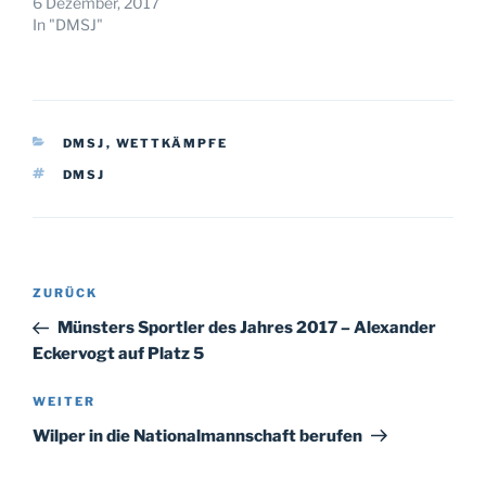
6 Dezember, 2017
In "DMSJ"
KATEGORIEN
DMSJ
,
WETTKÄMPFE
SCHLAGWÖRTER
DMSJ
Beitragsnavigation
Vorheriger
ZURÜCK
Beitrag
Münsters Sportler des Jahres 2017 – Alexander
Eckervogt auf Platz 5
Nächster
WEITER
Beitrag
Wilper in die Nationalmannschaft berufen