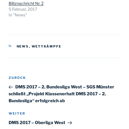
Blitznachricht Nr. 2
5 Februar, 2017
In "News"
KATEGORIEN
NEWS
,
WETTKÄMPFE
Beitragsnavigation
Vorheriger
ZURÜCK
Beitrag
DMS 2017 – 2. Bundesliga West – SGS Münster
schließt „Projekt Klassenerhalt DMS 2017 – 2.
Bundesliga“ erfolgreich ab
Nächster
WEITER
Beitrag
DMS 2017 – Oberliga West