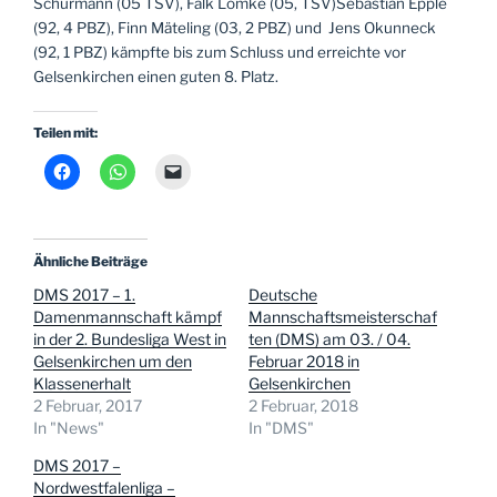
Schürmann (05 TSV), Falk Lömke (05, TSV)Sebastian Epple
(92, 4 PBZ), Finn Mäteling (03, 2 PBZ) und Jens Okunneck
(92, 1 PBZ) kämpfte bis zum Schluss und erreichte vor
Gelsenkirchen einen guten 8. Platz.
Teilen mit:
Ähnliche Beiträge
DMS 2017 – 1.
Deutsche
Damenmannschaft kämpf
Mannschaftsmeisterschaf
in der 2. Bundesliga West in
ten (DMS) am 03. / 04.
Gelsenkirchen um den
Februar 2018 in
Klassenerhalt
Gelsenkirchen
2 Februar, 2017
2 Februar, 2018
In "News"
In "DMS"
DMS 2017 –
Nordwestfalenliga –