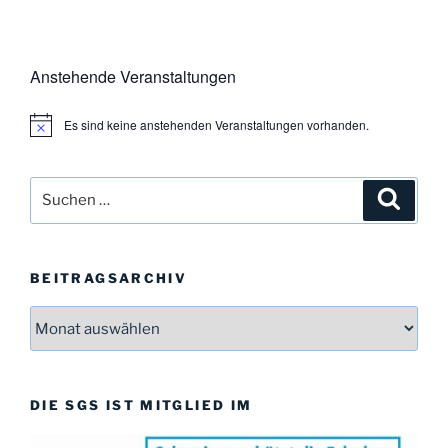
Anstehende Veranstaltungen
Es sind keine anstehenden Veranstaltungen vorhanden.
H
i
n
w
Suchen
Suche
e
i
nach:
s
BEITRAGSARCHIV
Beitragsarchiv
DIE SGS IST MITGLIED IM