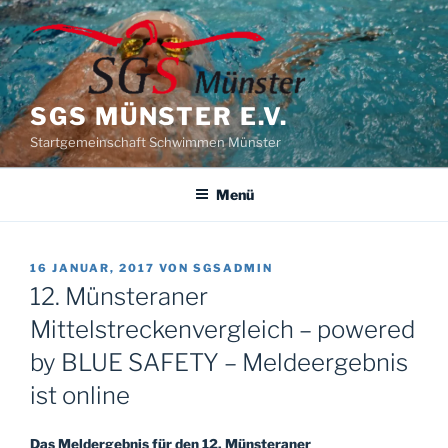
Zum
Inhalt
springen
SGS MÜNSTER E.V.
Startgemeinschaft Schwimmen Münster
Menü
VERÖFFENTLICHT
16 JANUAR, 2017
VON
SGSADMIN
AM
12. Münsteraner
Mittelstreckenvergleich – powered
by BLUE SAFETY – Meldeergebnis
ist online
Das Meldergebnis für den 12. Münsteraner