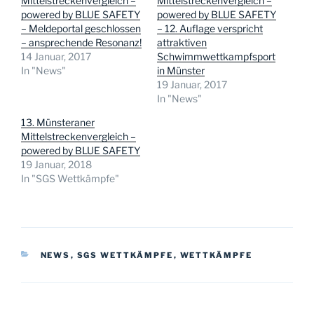
Mittelstreckenvergleich –
Mittelstreckenvergleich –
powered by BLUE SAFETY
powered by BLUE SAFETY
– Meldeportal geschlossen
– 12. Auflage verspricht
– ansprechende Resonanz!
attraktiven
14 Januar, 2017
Schwimmwettkampfsport
In "News"
in Münster
19 Januar, 2017
In "News"
13. Münsteraner
Mittelstreckenvergleich –
powered by BLUE SAFETY
19 Januar, 2018
In "SGS Wettkämpfe"
KATEGORIEN
NEWS
,
SGS WETTKÄMPFE
,
WETTKÄMPFE