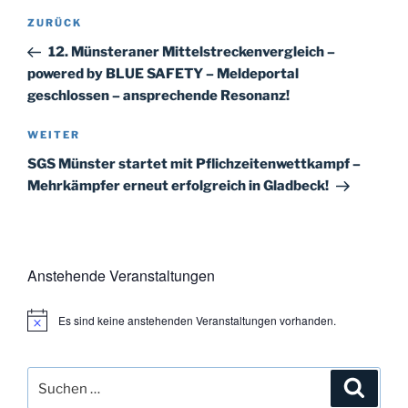
Beitragsnavigation
Vorheriger
ZURÜCK
Beitrag
12. Münsteraner Mittelstreckenvergleich –
powered by BLUE SAFETY – Meldeportal
geschlossen – ansprechende Resonanz!
Nächster
WEITER
Beitrag
SGS Münster startet mit Pflichzeitenwettkampf –
Mehrkämpfer erneut erfolgreich in Gladbeck!
Anstehende Veranstaltungen
Es sind keine anstehenden Veranstaltungen vorhanden.
H
i
n
w
Suchen
Suche
e
i
nach: