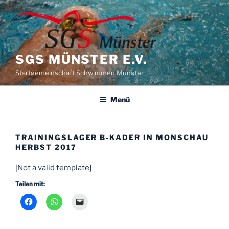
Zum
Inhalt
springen
SGS MÜNSTER E.V.
Startgemeinschaft Schwimmen Münster
Menü
TRAININGSLAGER B-KADER IN MONSCHAU
HERBST 2017
[Not a valid template]
Teilen mit: