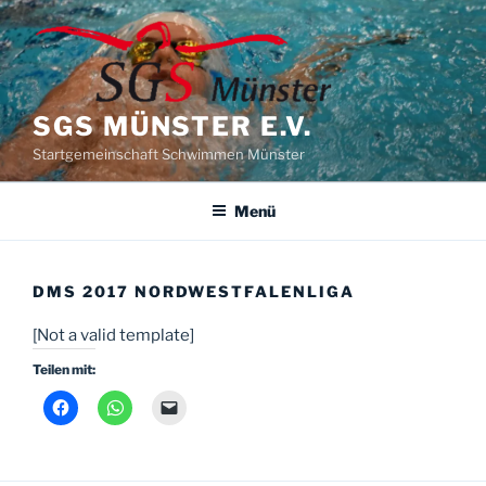
Zum
Inhalt
springen
SGS MÜNSTER E.V.
Startgemeinschaft Schwimmen Münster
Menü
DMS 2017 NORDWESTFALENLIGA
[Not a valid template]
Teilen mit: