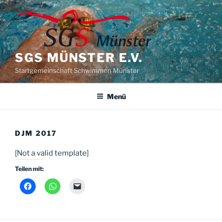
Zum
Inhalt
springen
SGS MÜNSTER E.V.
Startgemeinschaft Schwimmen Münster
Menü
DJM 2017
[Not a valid template]
Teilen mit: