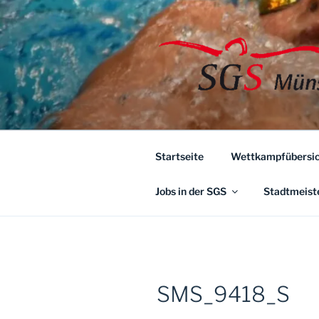
Zum
Inhalt
springen
Startseite
Wettkampfübersic
Jobs in der SGS
Stadtmeist
SMS_9418_S