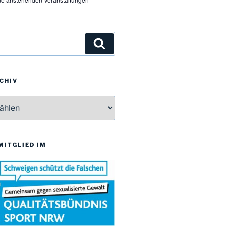
Suchen
CHIV
v
 MITGLIED IM