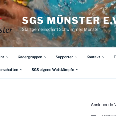
SGS MÜNSTER E.V
Startgemeinschaft Schwimmen Münster
ht
Kadergruppen
Supporter
Kontakt
F
erschaften
SGS eigene Wettkämpfe
Anstehende V
Es sind ke