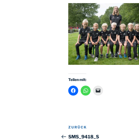
Teilen mit:
Beitragsnavigation
Vorheriger
ZURÜCK
Beitrag
SMS_9418_S