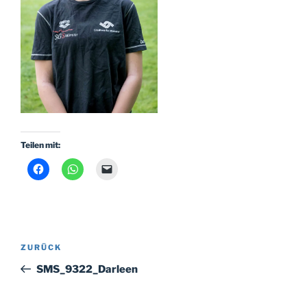
Teilen mit:
Beitragsnavigation
Vorheriger
ZURÜCK
Beitrag
SMS_9322_Darleen