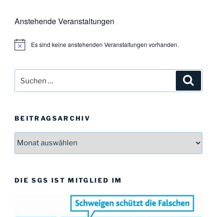
Anstehende Veranstaltungen
Es sind keine anstehenden Veranstaltungen vorhanden.
H
i
n
w
Suchen
Suche
e
i
nach:
s
BEITRAGSARCHIV
Beitragsarchiv
DIE SGS IST MITGLIED IM