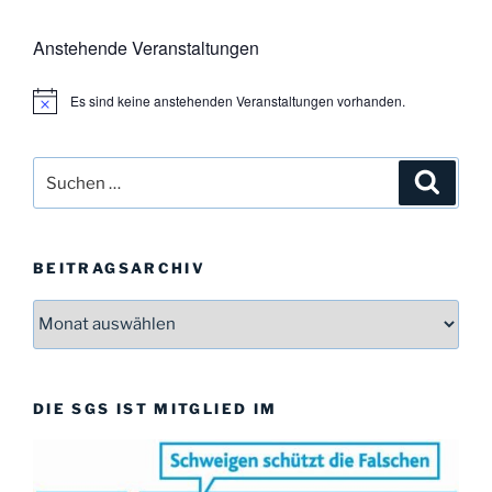
Anstehende Veranstaltungen
Es sind keine anstehenden Veranstaltungen vorhanden.
H
i
n
w
Suchen
Suche
e
i
nach:
s
BEITRAGSARCHIV
Beitragsarchiv
DIE SGS IST MITGLIED IM