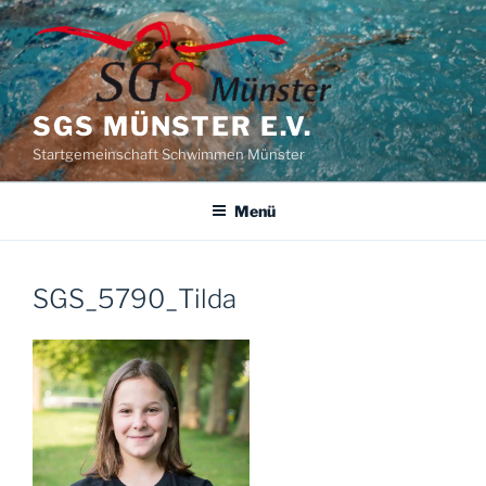
Zum
Inhalt
springen
SGS MÜNSTER E.V.
Startgemeinschaft Schwimmen Münster
Menü
SGS_5790_Tilda