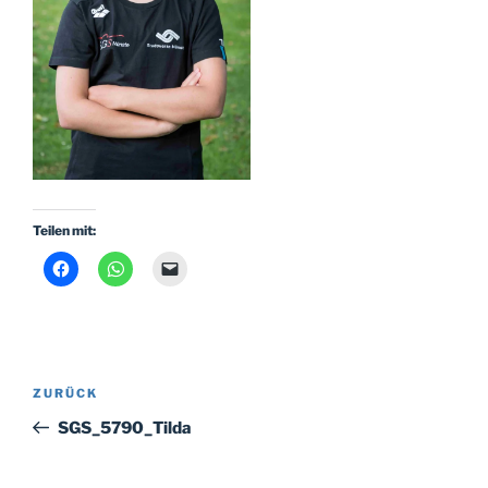
Teilen mit:
Beitragsnavigation
Vorheriger
ZURÜCK
Beitrag
SGS_5790_Tilda