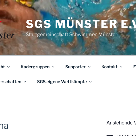
SGS MÜNSTER E.V
Startgemeinschaft Schwimmen Münster
ht
Kadergruppen
Supporter
Kontakt
F
erschaften
SGS eigene Wettkämpfe
Anstehende V
na
Es sind ke