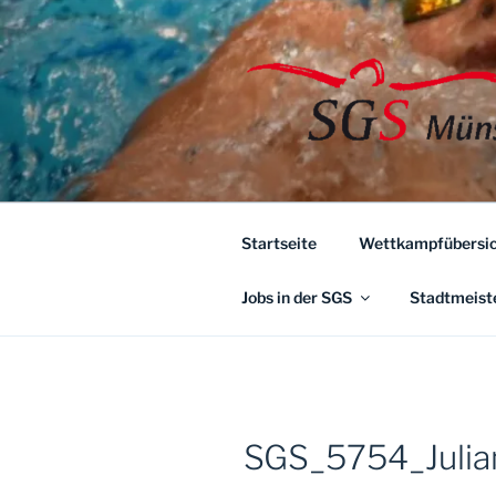
Zum
Inhalt
springen
Startseite
Wettkampfübersic
Jobs in der SGS
Stadtmeist
SGS_5754_Julia