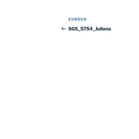
Beitragsnavigation
Vorheriger
ZURÜCK
Beitrag
SGS_5754_Juliana