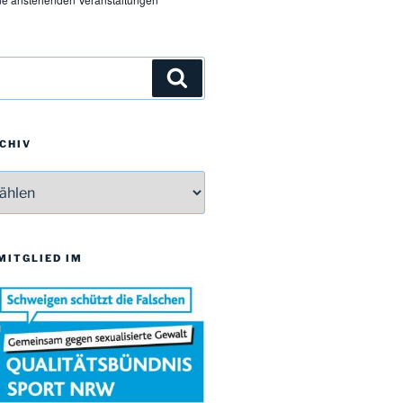
Suchen
CHIV
v
 MITGLIED IM