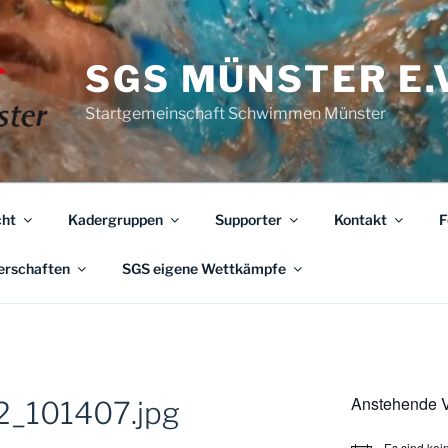
SGS MÜNSTER E.V
Startgemeinschaft Schwimmen Münster
ht
Kadergruppen
Supporter
Kontakt
F
erschaften
SGS eigene Wettkämpfe
Anstehende V
_101407.jpg
Es sind ke