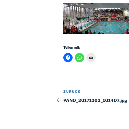
Teilen mit:
Beitragsnavigation
Vorheriger
ZURÜCK
Beitrag
PANO_20171202_101407.jpg