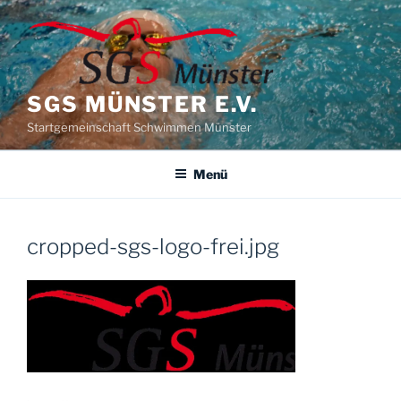
Zum
Inhalt
springen
SGS MÜNSTER E.V.
Startgemeinschaft Schwimmen Münster
Menü
cropped-sgs-logo-frei.jpg