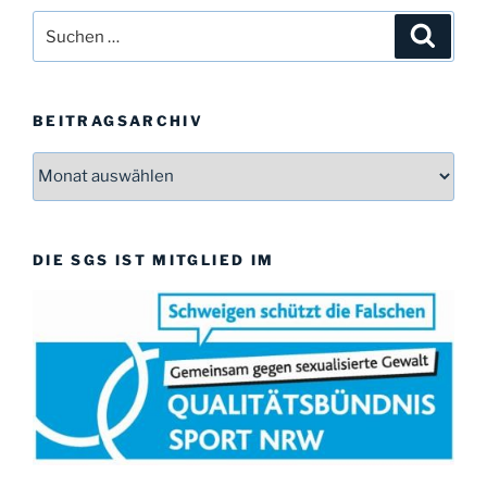
w
Suchen
Suche
e
i
nach:
s
BEITRAGSARCHIV
Beitragsarchiv
DIE SGS IST MITGLIED IM