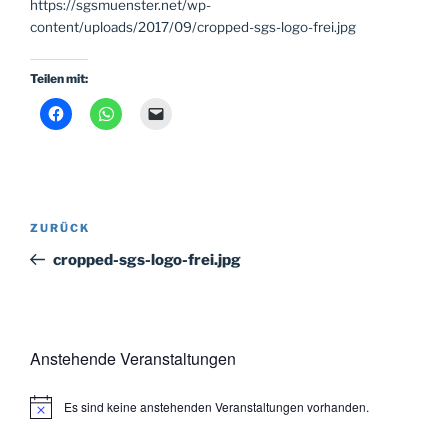
https://sgsmuenster.net/wp-
content/uploads/2017/09/cropped-sgs-logo-frei.jpg
Teilen mit:
Beitragsnavigation
Vorheriger
ZURÜCK
Beitrag
cropped-sgs-logo-frei.jpg
Anstehende Veranstaltungen
Es sind keine anstehenden Veranstaltungen vorhanden.
H
i
n