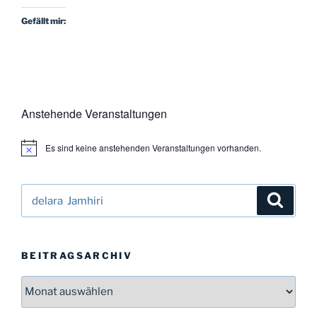
Gefällt mir:
Anstehende Veranstaltungen
Es sind keine anstehenden Veranstaltungen vorhanden.
H
i
n
w
Suchen
Suche
e
i
nach:
s
BEITRAGSARCHIV
Beitragsarchiv