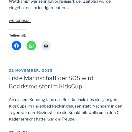
Wettkampf war sehr gut organisiert, der Zeitplan wurde
eingehalten. Im kindgerechten …
„SGS-
weiterlesen
Nachwuchs
zeigt
Teilen mit:
sich
in
Topform
beim
Delphin-
VERÖFFENTLICHT
22 NOVEMBER, 2025
Cup“
AM
Erste Mannschaft der SGS wird
Bezirksmeister im KidsCup
An diesem Sonntag fand das Bezirksfinale des diesjährigen
KidsCups im Hallenbad Recklinghausen statt. Nachdem in den
Tagen vor dem Bezirksfinale die Krankheitswelle auch den C-
Kader erreicht hatte, war die Freude …
„Erste
weiterlesen