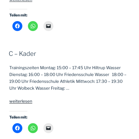
Mannschaft
der
Teilen mit:
SGS
wird
Bezirksmeister
im
KidsCup“
C – Kader
Trainingszeiten Montag: 15:00 – 17:45 Uhr Hiltrup Wasser
Dienstag: 16:00 – 18:00 Uhr Friedensschule Wasser 18:00 –
19:00 Uhr Friedensschule Athletik Mittwoch: 17:30 – 19:30
Uhr Wolbeck Wasser Freitag: …
„C
weiterlesen
–
Kader“
Teilen mit: