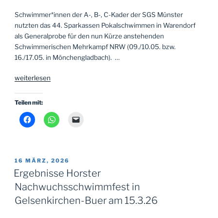
Schwimmer*innen der A-, B-, C-Kader der SGS Münster
nutzten das 44. Sparkassen Pokalschwimmen in Warendorf
als Generalprobe für den nun Kürze anstehenden
Schwimmerischen Mehrkampf NRW (09./10.05. bzw.
16./17.05. in Mönchengladbach). …
„Generalprobe
weiterlesen
der
SGS
Teilen mit:
Münster
beim
44.
Sparkassen
Pokalschwimmen
VERÖFFENTLICHT
16 MÄRZ, 2026
in
AM
Ergebnisse Horster
Warendorf “
Nachwuchsschwimmfest in
Gelsenkirchen-Buer am 15.3.26