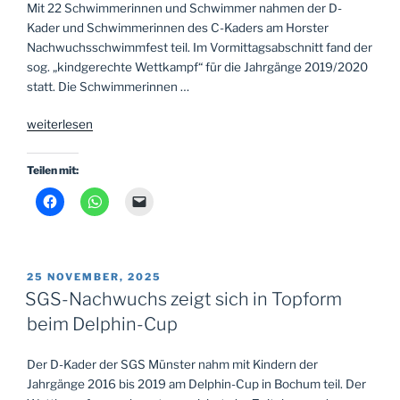
Mit 22 Schwimmerinnen und Schwimmer nahmen der D-
Kader und Schwimmerinnen des C-Kaders am Horster
Nachwuchsschwimmfest teil. Im Vormittagsabschnitt fand der
sog. „kindgerechte Wettkampf“ für die Jahrgänge 2019/2020
statt. Die Schwimmerinnen …
„Ergebnisse
weiterlesen
Horster
Nachwuchsschwimmfest
Teilen mit:
in
Gelsenkirchen-
Buer
am
15.3.26“
VERÖFFENTLICHT
25 NOVEMBER, 2025
AM
SGS-Nachwuchs zeigt sich in Topform
beim Delphin-Cup
Der D-Kader der SGS Münster nahm mit Kindern der
Jahrgänge 2016 bis 2019 am Delphin-Cup in Bochum teil. Der