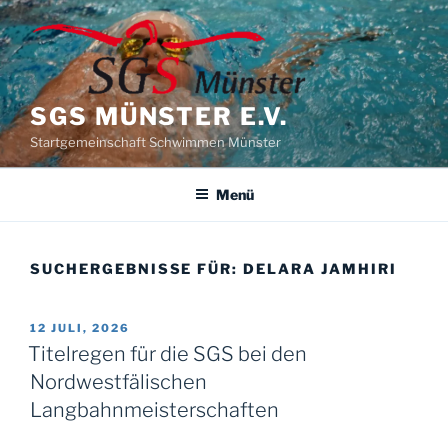
Zum
Inhalt
springen
SGS MÜNSTER E.V.
Startgemeinschaft Schwimmen Münster
Menü
SUCHERGEBNISSE FÜR:
DELARA JAMHIRI
VERÖFFENTLICHT
12 JULI, 2026
AM
Titelregen für die SGS bei den
Nordwestfälischen
Langbahnmeisterschaften