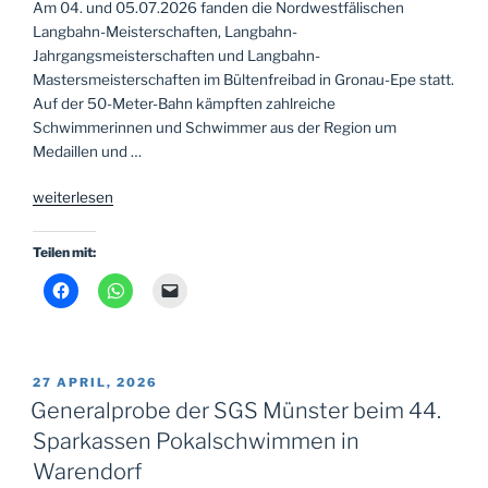
Am 04. und 05.07.2026 fanden die Nordwestfälischen
Langbahn-Meisterschaften, Langbahn-
Jahrgangsmeisterschaften und Langbahn-
Mastersmeisterschaften im Bültenfreibad in Gronau-Epe statt.
Auf der 50-Meter-Bahn kämpften zahlreiche
Schwimmerinnen und Schwimmer aus der Region um
Medaillen und …
„Titelregen
weiterlesen
für
die
Teilen mit:
SGS
bei
den
Nordwestfälischen
Langbahnmeisterschaften“
VERÖFFENTLICHT
27 APRIL, 2026
AM
Generalprobe der SGS Münster beim 44.
Sparkassen Pokalschwimmen in
Warendorf