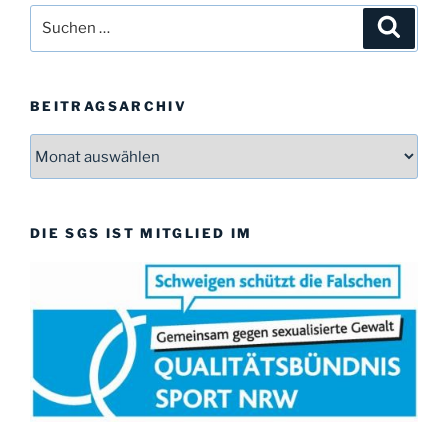
w
Suchen
Suche
e
i
nach:
s
BEITRAGSARCHIV
Beitragsarchiv
DIE SGS IST MITGLIED IM