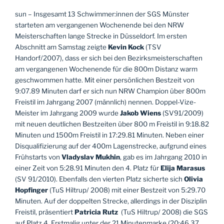
sun – Insgesamt 13 Schwimmer:innen der SGS Münster
starteten am vergangenen Wochenende bei den NRW
Meisterschaften lange Strecke in Düsseldorf. Im ersten
Abschnitt am Samstag zeigte
Kevin Kock
(TSV
Handorf/2007), dass er sich bei den Bezirksmeisterschaften
am vergangenen Wochenende für die 800m Distanz warm
geschwommen hatte. Mit einer persönlichen Bestzeit von
9:07.89 Minuten darf er sich nun NRW Champion über 800m
Freistil im Jahrgang 2007 (männlich) nennen. Doppel-Vize-
Meister im Jahrgang 2009 wurde
Jakob Wiens
(SV91/2009)
mit neuen deutlichen Bestzeiten über 800 m Freistil in 9:18.82
Minuten und 1500m Freistil in 17:29.81 Minuten. Neben einer
Disqualifizierung auf der 400m Lagenstrecke, aufgrund eines
Frühstarts von
Vladyslav Mukhin
, gab es im Jahrgang 2010 in
einer Zeit von 5:28.91 Minuten den 4. Platz für
Elija Marasus
(SV 91/2010). Ebenfalls den vierten Platz sicherte sich
Olivia
Hopfinger
(TuS Hiltrup/ 2008) mit einer Bestzeit von 5:29.70
Minuten. Auf der doppelten Strecke, allerdings in der Disziplin
Freistil, präsentiert
Patricia Rutz
(TuS Hiltrup/ 2008) die SGS
auf Platz 4. Erstmalig unter der 21 Minutenmarke (20:46.37