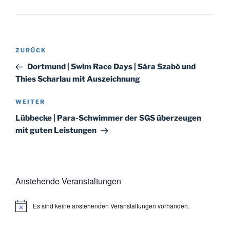
Beitragsnavigation
Vorheriger
ZURÜCK
Beitrag
Dortmund | Swim Race Days | Sára Szabó und
Thies Scharlau mit Auszeichnung
Nächster
WEITER
Beitrag
Lübbecke | Para-Schwimmer der SGS überzeugen
mit guten Leistungen
Anstehende Veranstaltungen
Es sind keine anstehenden Veranstaltungen vorhanden.
H
i
n