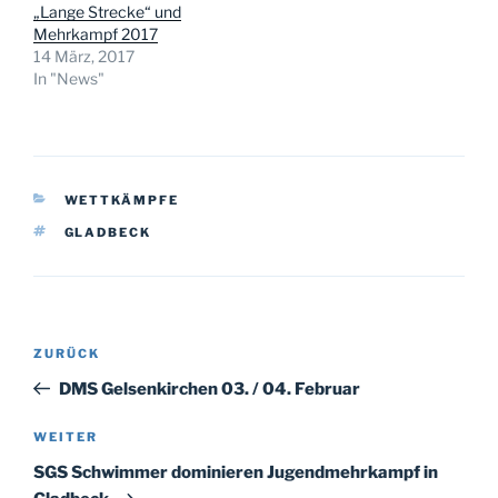
„Lange Strecke“ und
Mehrkampf 2017
14 März, 2017
In "News"
KATEGORIEN
WETTKÄMPFE
SCHLAGWÖRTER
GLADBECK
Beitragsnavigation
Vorheriger
ZURÜCK
Beitrag
DMS Gelsenkirchen 03. / 04. Februar
Nächster
WEITER
Beitrag
SGS Schwimmer dominieren Jugendmehrkampf in