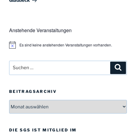
Gladbeck
Anstehende Veranstaltungen
Es sind keine anstehenden Veranstaltungen vorhanden.
H
i
n
w
Suchen
Suche
e
i
nach:
s
BEITRAGSARCHIV
Beitragsarchiv
DIE SGS IST MITGLIED IM