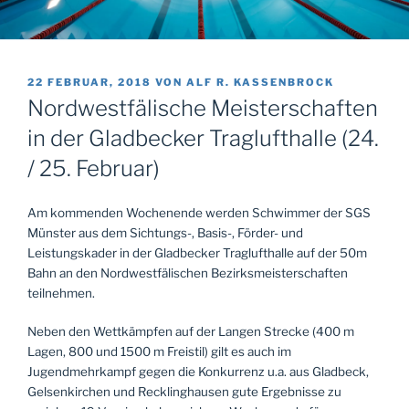
VERÖFFENTLICHT
22 FEBRUAR, 2018
VON
ALF R. KASSENBROCK
AM
Nordwestfälische Meisterschaften
in der Gladbecker Traglufthalle (24.
/ 25. Februar)
Am kommenden Wochenende werden Schwimmer der SGS
Münster aus dem Sichtungs-, Basis-, Förder- und
Leistungskader in der Gladbecker Traglufthalle auf der 50m
Bahn an den Nordwestfälischen Bezirksmeisterschaften
teilnehmen.
Neben den Wettkämpfen auf der Langen Strecke (400 m
Lagen, 800 und 1500 m Freistil) gilt es auch im
Jugendmehrkampf gegen die Konkurrenz u.a. aus Gladbeck,
Gelsenkirchen und Recklinghausen gute Ergebnisse zu